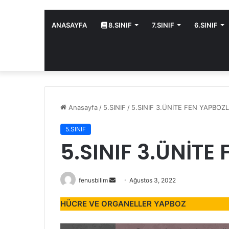
ANASAYFA
8.SINIF
7.SINIF
6.SINIF
Anasayfa
/
5.SINIF
/
5.SINIF 3.ÜNİTE FEN YAPBOZL
5.SINIF
5.SINIF 3.ÜNİTE
Bir
fenusbilim
Ağustos 3, 2022
e-
HÜCRE VE ORGANELLER YAPBOZ
posta
göndermek