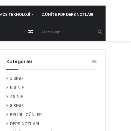
İMDE TEKNOLOJİ
2.ÜNİTE PDF DERS NOTLARI
Rastgele
Arama
Makale
yap
Kategoriler
...
5.SINIF
6.SINIF
7.SINIF
8.SINIF
BELİRLİ GÜNLER
DERS NOTLARI