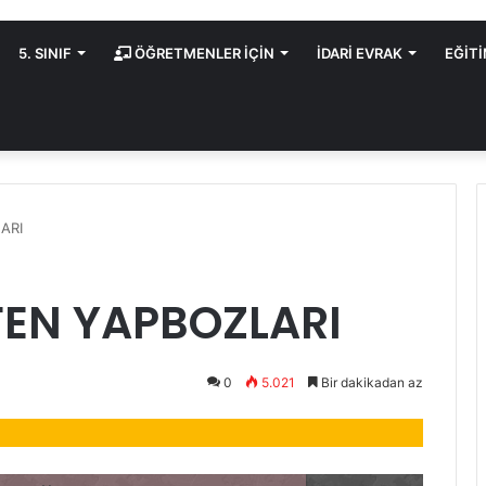
5. SINIF
ÖĞRETMENLER İÇİN
İDARİ EVRAK
EĞİT
ARI
 FEN YAPBOZLARI
0
5.021
Bir dakikadan az