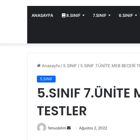
ANASAYFA
8.SINIF
7.SINIF
6.SINIF
Anasayfa
/
5.SINIF
/
5.SINIF 7.ÜNİTE MEB BECERİ 
5.SINIF
5.SINIF 7.ÜNİTE
TESTLER
Bir
fenusbilim
Ağustos 2, 2022
e-