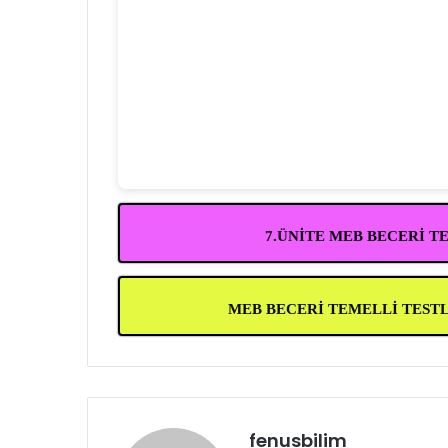
7.ÜNİTE MEB BECERİ T
MEB BECERİ TEMELLİ TEST
fenusbilim