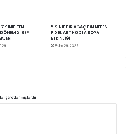
7.SINIF FEN
5.SINIF BİR AĞAÇ BİN NEFES
2.DÖNEM 2. BEP
PİXEL ART KODLA BOYA
EKLERİ
ETKİNLİĞİ
2026
Ekim 26, 2025
le işaretlenmişlerdir