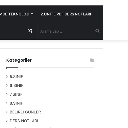
İMDE TEKNOLOJİ
2.ÜNİTE PDF DERS NOTLARI
Rastgele
Arama
Makale
yap
Kategoriler
...
5.SINIF
6.SINIF
7.SINIF
8.SINIF
BELİRLİ GÜNLER
DERS NOTLARI