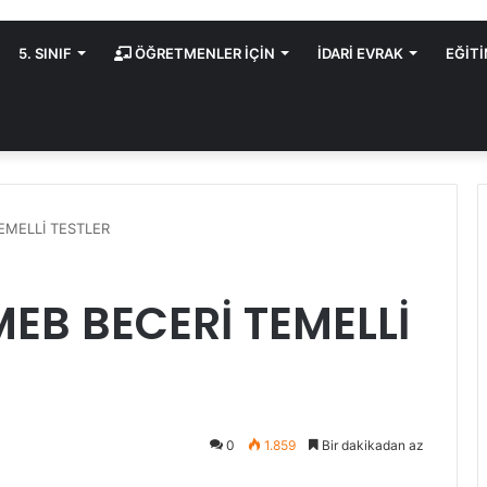
5. SINIF
ÖĞRETMENLER İÇİN
İDARİ EVRAK
EĞİT
TEMELLİ TESTLER
 MEB BECERİ TEMELLİ
0
1.859
Bir dakikadan az