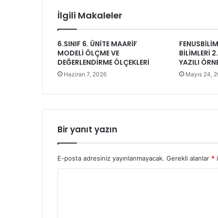
İlgili Makaleler
6.SINIF 6. ÜNİTE MAARİF
FENUSBİLİM 
MODELİ ÖLÇME VE
BİLİMLERİ 
DEĞERLENDİRME ÖLÇEKLERİ
YAZILI ÖRN
Haziran 7, 2026
Mayıs 24, 
Bir yanıt yazın
E-posta adresiniz yayınlanmayacak.
Gerekli alanlar
*
i
Y
o
r