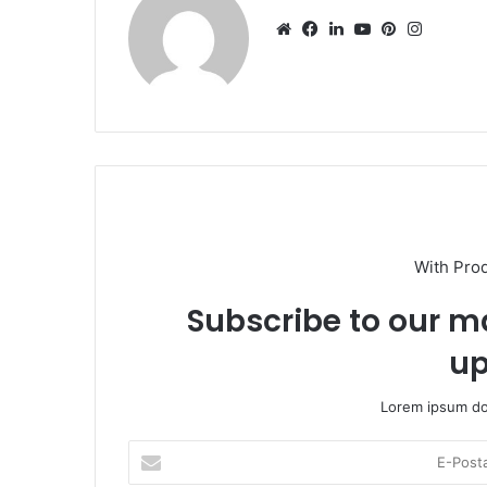
Web
Facebook
LinkedIn
YouTube
Pinterest
Instagr
sitesi
With Pro
Subscribe to our ma
up
Lorem ipsum dol
E-
Posta