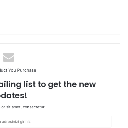
am
duct You Purchase
iling list to get the new
dates!
or sit amet, consectetur.