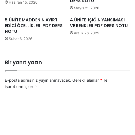
DERS NOTU
Haziran 15, 2026
Mayıs 21, 2026
5.ÜNİTE MADDENİN AYIRT
4.ÜNİTE IŞIĞIN YANSIMASI
EDİCİ ÖZELLİKLERİ PDF DERS
VE RENKLER PDF DERS NOTU
NOTU
Aralık 26, 2025
Şubat 6, 2026
Bir yanıt yazın
E-posta adresiniz yayınlanmayacak.
Gerekli alanlar
*
ile
işaretlenmişlerdir
Y
o
r
u
m