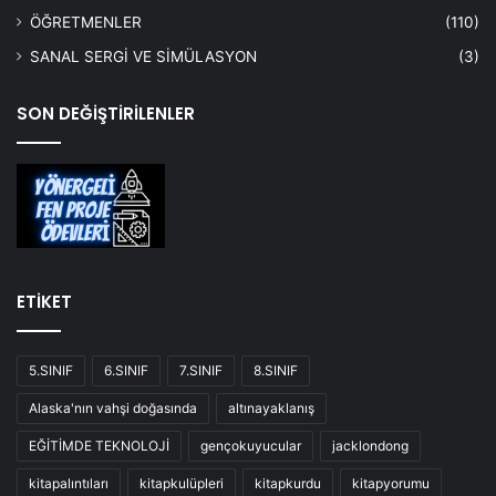
ÖĞRETMENLER
(110)
SANAL SERGİ VE SİMÜLASYON
(3)
SON DEĞİŞTİRİLENLER
ETİKET
5.SINIF
6.SINIF
7.SINIF
8.SINIF
Alaska'nın vahşi doğasında
altınayaklanış
EĞİTİMDE TEKNOLOJİ
gençokuyucular
jacklondong
kitapalıntıları
kitapkulüpleri
kitapkurdu
kitapyorumu