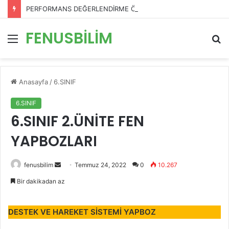
PERFORMANS DEĞERLENDİRME ÖLÇEKLERİ
FENUSBİLİM
Menü
A
y
...
Anasayfa
/
6.SINIF
6.SINIF
6.SINIF 2.ÜNİTE FEN
YAPBOZLARI
Bir
fenusbilim
Temmuz 24, 2022
0
10.267
e-
Bir dakikadan az
posta
göndermek
DESTEK VE HAREKET SİSTEMİ YAPBOZ