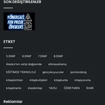
SON DEĞİŞTİRİLENLER
ETİKET
5.SINIF
6.SINIF
7.SINIF
8.SINIF
Alaska'nın vahşi doğasında
altınayaklanış
EĞİTİMDE TEKNOLOJİ
gençokuyucular
jacklondong
kitapalıntıları
kitapkulüpleri
kitapkurdu
kitapyorumu
kitapönerisi
klasikkitap
YAZILI
ÖĞRETMEN
İDARİ
Reklamlar