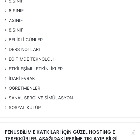
5.SINIF
6.SINIF
7.SINIF
8.SINIF
BELİRLİ GÜNLER
DERS NOTLARI
EĞİTİMDE TEKNOLOJİ
ETKİLEŞİMLİ ETKİNLİKLER
İDARİ EVRAK
ÖĞRETMENLER
SANAL SERGİ VE SİMÜLASYON
SOSYAL KULÜP
FENUSBİLİM E KATKILARI İÇİN GÜZEL HOSTİNG E
TEŞEKKÜRLER, AŞAĞIDAKİ RESİME TIKLAYIP BİLGİ