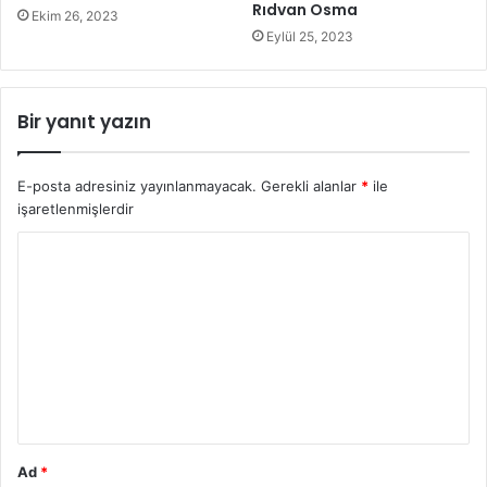
Rıdvan Osma
Ekim 26, 2023
Eylül 25, 2023
Bir yanıt yazın
E-posta adresiniz yayınlanmayacak.
Gerekli alanlar
*
ile
işaretlenmişlerdir
Y
o
r
u
m
*
Ad
*