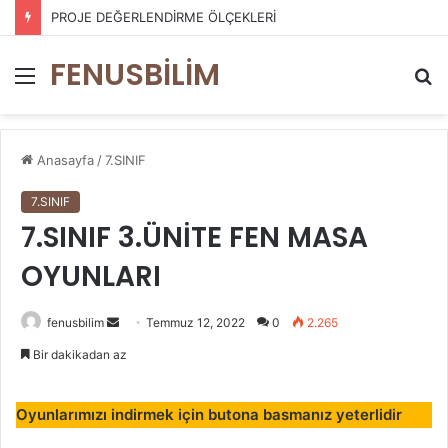
PROJE DEĞERLENDİRME ÖLÇEKLERİ
FENUSBİLİM
Menü
A
y
...
Anasayfa
/
7.SINIF
7.SINIF
7.SINIF 3.ÜNİTE FEN MASA
OYUNLARI
Bir
fenusbilim
Temmuz 12, 2022
0
2.265
e-
Bir dakikadan az
posta
göndermek
Oyunlarımızı indirmek için butona basmanız yeterlidir