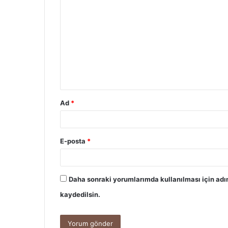
o
r
u
m
*
Ad
*
E-posta
*
Daha sonraki yorumlarımda kullanılması için adı
kaydedilsin.