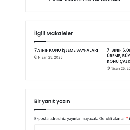
İlgili Makaleler
7.SINIF KONU İŞLEME SAYFALARI
7. SINIF 6.
ÜREME, BÜY
Nisan 25, 2025
KONU ÇALI
Nisan 25, 2
Bir yanıt yazın
E-posta adresiniz yayınlanmayacak.
Gerekli alanlar
*
i
Y