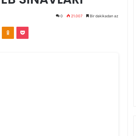
0
21.007
Bir dakikadan az
VKontakte
Odnoklassniki
Pocket