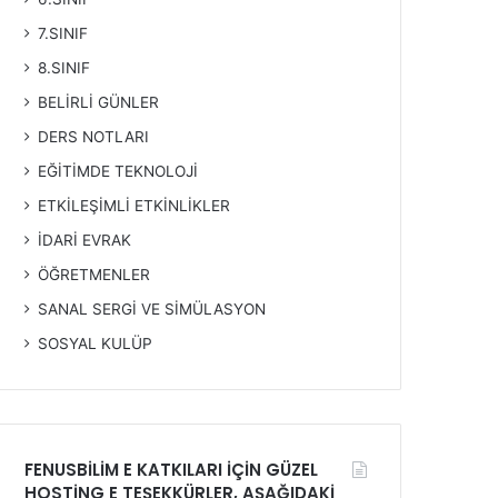
7.SINIF
8.SINIF
BELİRLİ GÜNLER
DERS NOTLARI
EĞİTİMDE TEKNOLOJİ
ETKİLEŞİMLİ ETKİNLİKLER
İDARİ EVRAK
ÖĞRETMENLER
SANAL SERGİ VE SİMÜLASYON
SOSYAL KULÜP
FENUSBİLİM E KATKILARI İÇİN GÜZEL
HOSTİNG E TEŞEKKÜRLER, AŞAĞIDAKİ