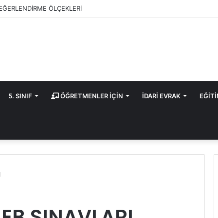
EĞERLENDİRME ÖLÇEKLERİ
5. SINIF
ÖĞRETMENLER İÇİN
İDARİ EVRAK
EĞİT
I
 MEB SINAVLARI