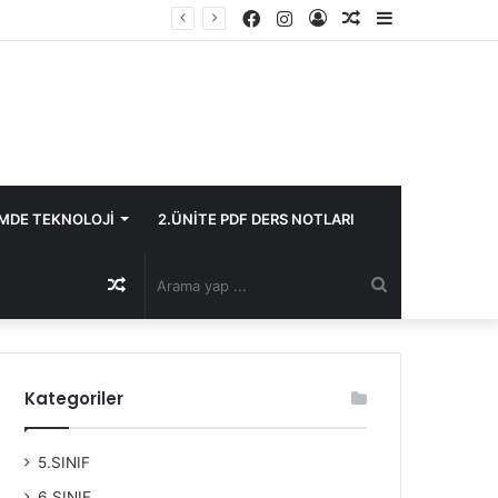
Facebook
Instagram
Kayıt
Rastgele
Kenar
Ol
Makale
Bölmesi
İMDE TEKNOLOJİ
2.ÜNİTE PDF DERS NOTLARI
Rastgele
Arama
Makale
yap
Kategoriler
...
5.SINIF
6.SINIF