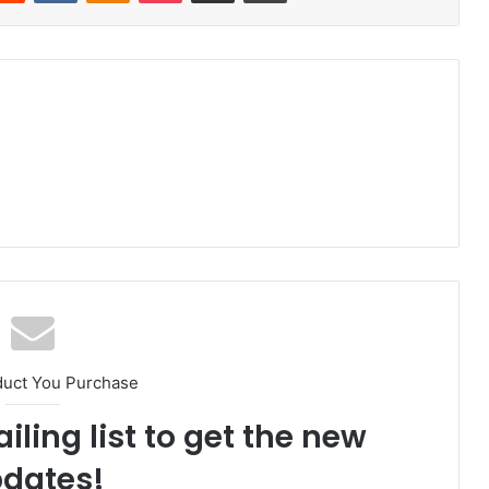
am
duct You Purchase
iling list to get the new
dates!