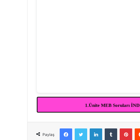
1.Ünite MEB Soruları İN
Facebook
Twitter
LinkedIn
Tumblr
Pint
Paylaş