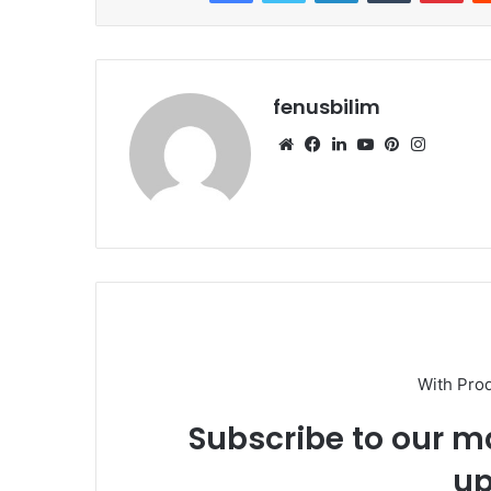
fenusbilim
Web
Facebook
LinkedIn
YouTube
Pinterest
Instagr
sitesi
With Pro
Subscribe to our ma
up