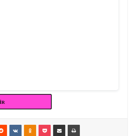
DİR
erest
Reddit
VKontakte
Odnoklassniki
Pocket
E-Posta ile paylaş
Yazdır