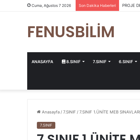
PROJE D
Cuma, Ağustos 7 2026
Son Dakika Haberleri
FENUSBİLİM
ANASAYFA
8.SINIF
7.SINIF
6.SINIF
Anasayfa
/
7.SINIF
/
7.SINIF 1.ÜNİTE MEB SINAVLAR
7.SINIF
7.SINIF 1.ÜNİTE