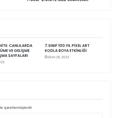
ÜNİTE: CANLILARDA
7.SINIF 100.YIL PİXEL ART
ÜME VE GELİŞME
KODLA BOYA ETKİNLİĞİ
ŞMA SAYFALARI
Ekim 26, 2023
025
le işaretlenmişlerdir