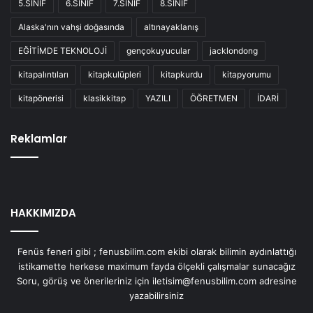
5.SINIF
6.SINIF
7.SINIF
8.SINIF
Alaska'nın vahşi doğasında
altınayaklanış
EĞİTİMDE TEKNOLOJİ
gençokuyucular
jacklondong
kitapalıntıları
kitapkulüpleri
kitapkurdu
kitapyorumu
kitapönerisi
klasikkitap
YAZILI
ÖĞRETMEN
İDARİ
Reklamlar
HAKKIMIZDA
Fenüs feneri gibi ; fenusbilim.com ekibi olarak bilimin aydınlattığı
istikamette herkese maximum fayda ölçekli çalışmalar sunacağız
Soru, görüş ve önerileriniz için iletisim@fenusbilim.com adresine
yazabilirsiniz