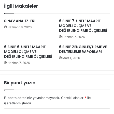
İlgili Makaleler
SINAV ANALİZLERİ
6.SINIF 7. ÜNİTE MAARİF
MODELİ ÖLÇME VE
Haziran 18, 2026
DEĞERLENDİRME ÖLÇEKLERİ
Haziran 7, 2026
6.SINIF 6. ÜNİTE MAARİF
6.SINIF ZENGİNLEŞTİRME VE
MODELİ ÖLÇME VE
DESTEKLEME RAPORLARI
DEĞERLENDİRME ÖLÇEKLERİ
Mart 1, 2026
Haziran 7, 2026
Bir yanıt yazın
E-posta adresiniz yayınlanmayacak.
Gerekli alanlar
*
ile
işaretlenmişlerdir
Y