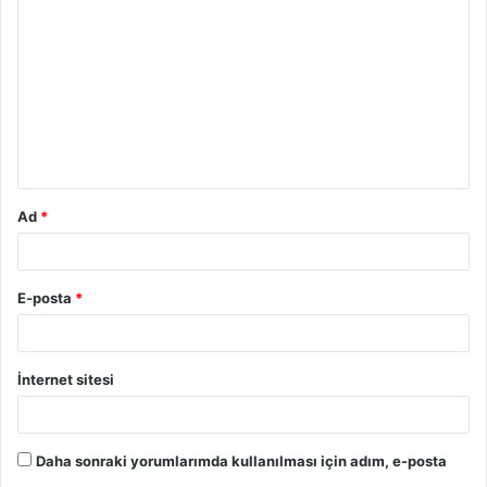
o
r
u
m
*
Ad
*
E-posta
*
İnternet sitesi
Daha sonraki yorumlarımda kullanılması için adım, e-posta