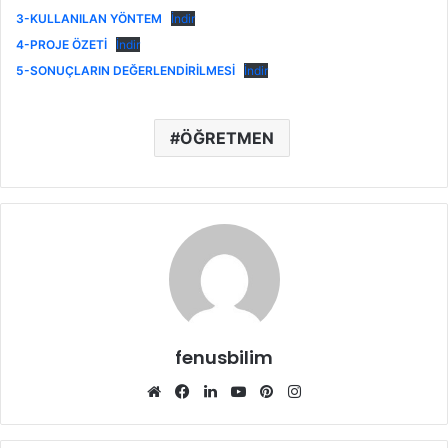
3-KULLANILAN YÖNTEM
İndir
4-PROJE ÖZETİ
İndir
5-SONUÇLARIN DEĞERLENDİRİLMESİ
İndir
ÖĞRETMEN
fenusbilim
Web
Facebook
LinkedIn
YouTube
Pinterest
Instagram
sitesi