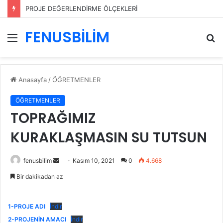
PROJE DEĞERLENDİRME ÖLÇEKLERİ
FENUSBİLİM
Menü
A
y
...
Anasayfa
/
ÖĞRETMENLER
ÖĞRETMENLER
TOPRAĞIMIZ
KURAKLAŞMASIN SU TUTSUN
Bir
fenusbilim
Kasım 10, 2021
0
4.668
e-
Bir dakikadan az
posta
göndermek
1-PROJE ADI
İndir
2-PROJENİN AMACI
İndir