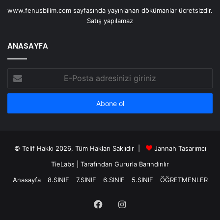
www.fenusbilim.com sayfasında yayınlanan dökümanlar ücretsizdir.
Satış yapılamaz
ANASAYFA
E-
Posta
adresinizi
giriniz
© Telif Hakkı 2026, Tüm Hakları Saklıdır |
Jannah Tasarımcı
TieLabs
| Tarafından Gururla Barındırılır
Anasayfa
8.SINIF
7.SINIF
6.SINIF
5.SINIF
ÖĞRETMENLER
Facebook
Instagram