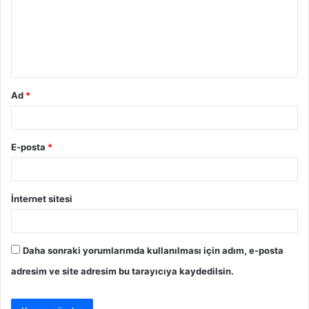
u
m
*
Ad
*
E-posta
*
İnternet sitesi
Daha sonraki yorumlarımda kullanılması için adım, e-posta
adresim ve site adresim bu tarayıcıya kaydedilsin.