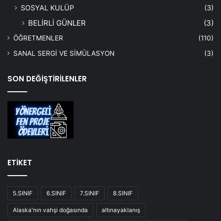
SOSYAL KULÜP
(3)
BELİRLİ GÜNLER
(3)
ÖĞRETMENLER
(110)
SANAL SERGİ VE SİMÜLASYON
(3)
SON DEĞİŞTİRİLENLER
ETİKET
5.SINIF
6.SINIF
7.SINIF
8.SINIF
Alaska'nın vahşi doğasında
altınayaklanış