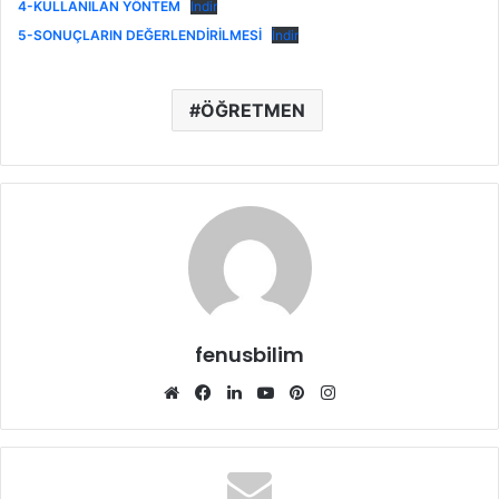
4-KULLANILAN YÖNTEM
İndir
5-SONUÇLARIN DEĞERLENDİRİLMESİ
İndir
ÖĞRETMEN
fenusbilim
Web
Facebook
LinkedIn
YouTube
Pinterest
Instagram
sitesi