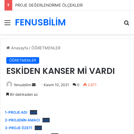
PROJE DEĞERLENDİRME ÖLÇEKLERİ
FENUSBİLİM
Menü
A
y
...
Anasayfa
/
ÖĞRETMENLER
ÖĞRETMENLER
ESKİDEN KANSER Mİ VARDI
Bir
fenusbilim
Kasım 10, 2021
0
2.671
e-
Bir dakikadan az
posta
göndermek
1-PROJE ADI
İndir
2-PROJENİN AMACI
İndir
3-PROJE ÖZETİ
İndir