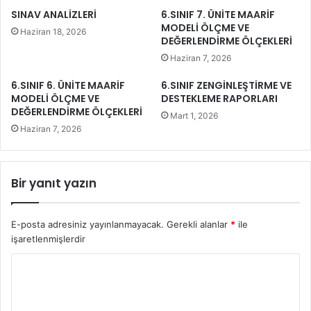
SINAV ANALİZLERİ
6.SINIF 7. ÜNİTE MAARİF
MODELİ ÖLÇME VE
Haziran 18, 2026
DEĞERLENDİRME ÖLÇEKLERİ
Haziran 7, 2026
6.SINIF 6. ÜNİTE MAARİF
6.SINIF ZENGİNLEŞTİRME VE
MODELİ ÖLÇME VE
DESTEKLEME RAPORLARI
DEĞERLENDİRME ÖLÇEKLERİ
Mart 1, 2026
Haziran 7, 2026
Bir yanıt yazın
E-posta adresiniz yayınlanmayacak.
Gerekli alanlar
*
ile
işaretlenmişlerdir
Y
o
r