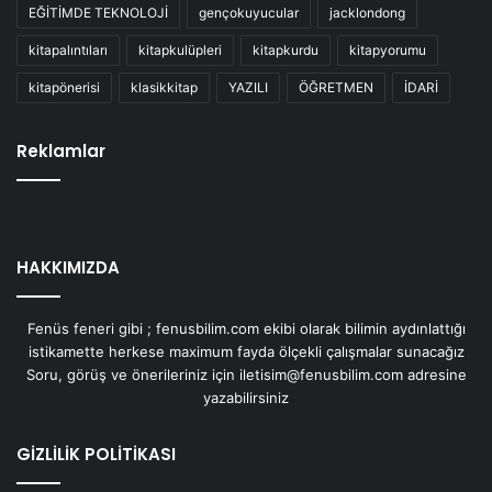
EĞİTİMDE TEKNOLOJİ
gençokuyucular
jacklondong
kitapalıntıları
kitapkulüpleri
kitapkurdu
kitapyorumu
kitapönerisi
klasikkitap
YAZILI
ÖĞRETMEN
İDARİ
Reklamlar
HAKKIMIZDA
Fenüs feneri gibi ; fenusbilim.com ekibi olarak bilimin aydınlattığı
istikamette herkese maximum fayda ölçekli çalışmalar sunacağız
Soru, görüş ve önerileriniz için iletisim@fenusbilim.com adresine
yazabilirsiniz
GİZLİLİK POLİTİKASI