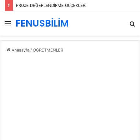
PROJE DEĞERLENDİRME ÖLÇEKLERİ
FENUSBİLİM
Menü
A
y
...
Anasayfa
/
ÖĞRETMENLER