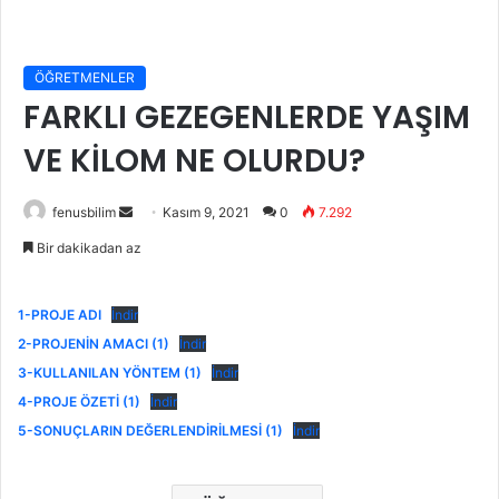
ÖĞRETMENLER
FARKLI GEZEGENLERDE YAŞIM
VE KİLOM NE OLURDU?
Bir
fenusbilim
Kasım 9, 2021
0
7.292
e-
Bir dakikadan az
posta
göndermek
1-PROJE ADI
İndir
2-PROJENİN AMACI (1)
İndir
3-KULLANILAN YÖNTEM (1)
İndir
4-PROJE ÖZETİ (1)
İndir
5-SONUÇLARIN DEĞERLENDİRİLMESİ (1)
İndir