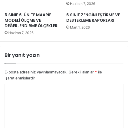
Haziran 7, 2026
6.SINIF 6. ÜNİTE MAARİF
6.SINIF ZENGİNLEŞTİRME VE
MODELİ ÖLÇME VE
DESTEKLEME RAPORLARI
DEĞERLENDİRME ÖLÇEKLERİ
Mart 1, 2026
Haziran 7, 2026
Bir yanıt yazın
E-posta adresiniz yayınlanmayacak.
Gerekli alanlar
*
ile
işaretlenmişlerdir
Y
o
r
u
m