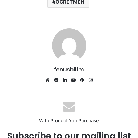
ÖĞRETMEN
fenusbilim
Web
Facebook
LinkedIn
YouTube
Pinterest
Instagram
sitesi
With Product You Purchase
Subscribe to our mailing list