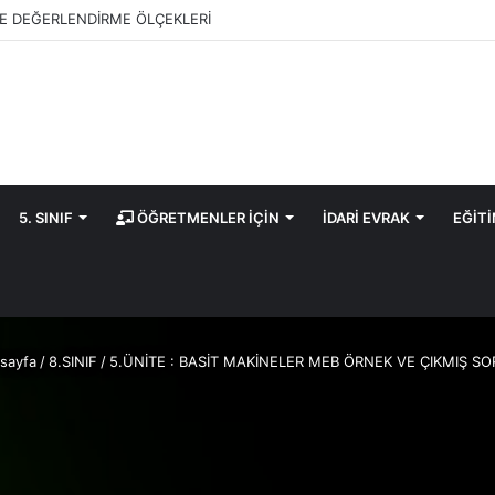
E DEĞERLENDİRME ÖLÇEKLERİ
5. SINIF
ÖĞRETMENLER İÇİN
İDARİ EVRAK
EĞİT
sayfa
/
8.SINIF
/
5.ÜNİTE : BASİT MAKİNELER MEB ÖRNEK VE ÇIKMIŞ S