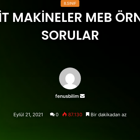
8.SINIF
SİT MAKİNELER MEB ÖR
SORULAR
Bir
fenusbilim
e-
posta
Eylül 21, 2021
0
87.130
Bir dakikadan az
göndermek