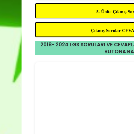
5. Ünite Çıkmış S
Çıkmış Sorular CE
2018- 2024 LGS SORULARI VE CEVAPL
BUTONA BA