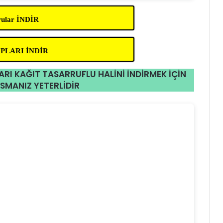
orular İNDİR
VAPLARI İNDİR
ARI KAĞIT TASARRUFLU HALİNİ İNDİRMEK İÇİN
SMANIZ YETERLİDİR