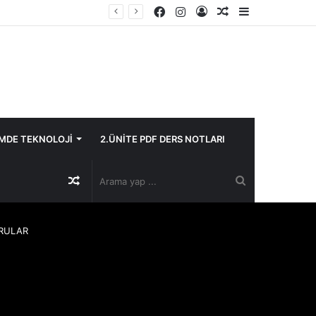
Facebook
Instagram
Kayıt
Rastgele
Kenar
Ol
Makale
Bölmesi
İMDE TEKNOLOJİ
2.ÜNİTE PDF DERS NOTLARI
Rastgele
Arama
Makale
yap
ORULAR
...