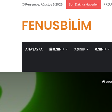
PROJ
Perşembe, Ağustos 6 2026
Son Dakika Haberleri
FENUSBİLİM
ANASAYFA
8.SINIF
7.SINIF
6.SINIF
Ana