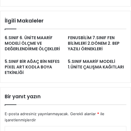
İlgili Makaleler
6.SINIF 6. ÜNİTE MAARİF
FENUSBİLİM 7.SINIF FEN
MODELİ ÖLÇME VE
BİLİMLERİ 2.DÖNEM 2. BEP
DEĞERLENDİRME ÖLÇEKLERİ
YAZILI ÖRNEKLERİ
5.SINIF BİR AĞAÇ BİN NEFES
5.SINIF MAARİF MODELİ
PİXEL ART KODLA BOYA
1.ÜNİTE ÇALIŞMA KAĞITLARI
ETKİNLİĞİ
Bir yanıt yazın
E-posta adresiniz yayınlanmayacak.
Gerekli alanlar
*
ile
işaretlenmişlerdir
Y