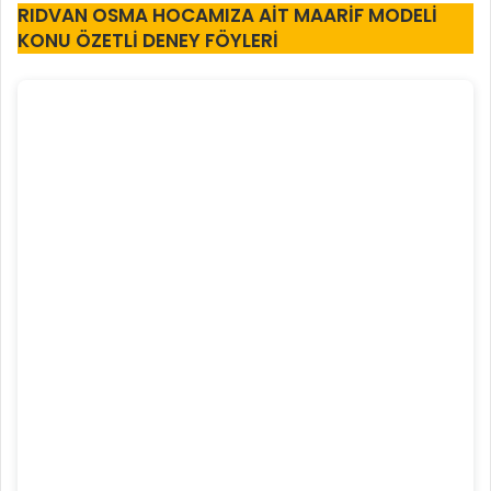
RIDVAN OSMA HOCAMIZA AİT MAARİF MODELİ
KONU ÖZETLİ DENEY FÖYLERİ