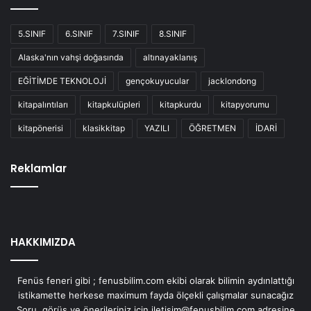
5.SINIF
6.SINIF
7.SINIF
8.SINIF
Alaska'nın vahşi doğasında
altınayaklanış
EĞİTİMDE TEKNOLOJİ
gençokuyucular
jacklondong
kitapalıntıları
kitapkulüpleri
kitapkurdu
kitapyorumu
kitapönerisi
klasikkitap
YAZILI
ÖĞRETMEN
İDARİ
Reklamlar
HAKKIMIZDA
Fenüs feneri gibi ; fenusbilim.com ekibi olarak bilimin aydınlattığı
istikamette herkese maximum fayda ölçekli çalışmalar sunacağız
Soru, görüş ve önerileriniz için iletisim@fenusbilim.com adresine