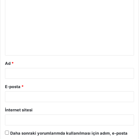
o
r
u
m
*
Ad
*
E-posta
*
İnternet sitesi
Daha sonraki yorumlarımda kullanılması için adım, e-posta