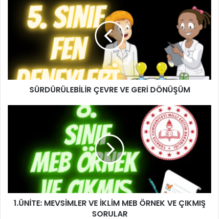
SÜRDÜRÜLEBİLİR ÇEVRE VE GERİ DÖNÜŞÜM
1.ÜNİTE: MEVSİMLER VE İKLİM MEB ÖRNEK VE ÇIKMIŞ
SORULAR