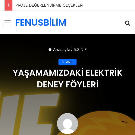
PROJE DEĞERLENDİRME ÖLÇEKLERİ
FENUSBİLİM
Menü
A
y
...
Anasayfa
/
5.SINIF
5.SINIF
YAŞAMAMIZDAKİ ELEKTRİK
DENEY FÖYLERİ