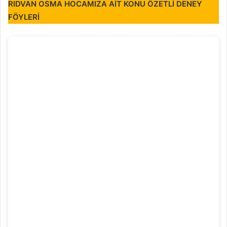
RIDVAN OSMA HOCAMIZA AİT KONU ÖZETLİ DENEY
FÖYLERİ