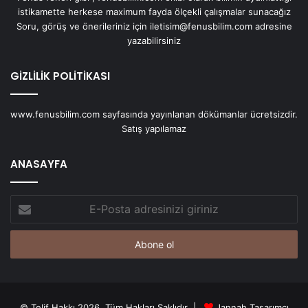
istikamette herkese maximum fayda ölçekli çalışmalar sunacağız
Soru, görüş ve önerileriniz için iletisim@fenusbilim.com adresine
yazabilirsiniz
GİZLİLİK POLİTİKASI
www.fenusbilim.com sayfasında yayınlanan dökümanlar ücretsizdir.
Satış yapılamaz
ANASAYFA
E-
Posta
adresinizi
giriniz
© Telif Hakkı 2026, Tüm Hakları Saklıdır |
Jannah Tasarımcı