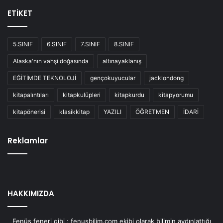
ETİKET
5.SINIF
6.SINIF
7.SINIF
8.SINIF
Alaska'nın vahşi doğasında
altınayaklanış
EĞİTİMDE TEKNOLOJİ
gençokuyucular
jacklondong
kitapalıntıları
kitapkulüpleri
kitapkurdu
kitapyorumu
kitapönerisi
klasikkitap
YAZILI
ÖĞRETMEN
İDARİ
Reklamlar
HAKKIMIZDA
Fenüs feneri gibi ; fenusbilim.com ekibi olarak bilimin aydınlattığı