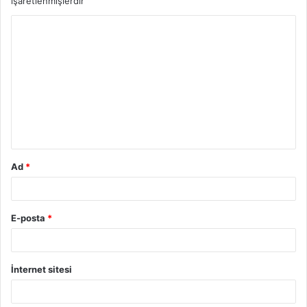
işaretlenmişlerdir
Y
o
r
u
m
*
Ad
*
E-posta
*
İnternet sitesi