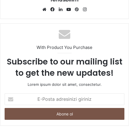
Web
Facebook
LinkedIn
YouTube
Pinterest
Instagram
sitesi
With Product You Purchase
Subscribe to our mailing list
to get the new updates!
Lorem ipsum dolor sit amet, consectetur.
E-
Posta
adresinizi
giriniz