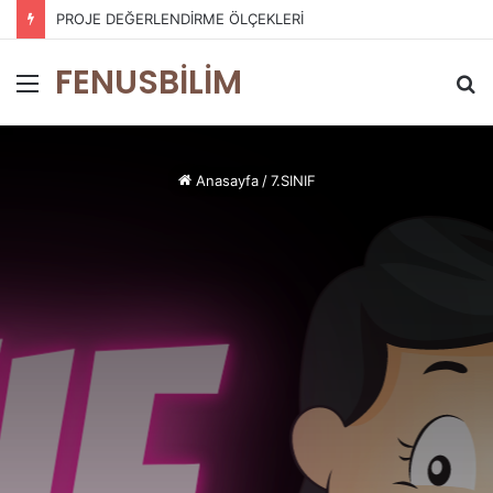
PROJE DEĞERLENDİRME ÖLÇEKLERİ
FENUSBİLİM
Menü
A
y
...
Anasayfa
/
7.SINIF