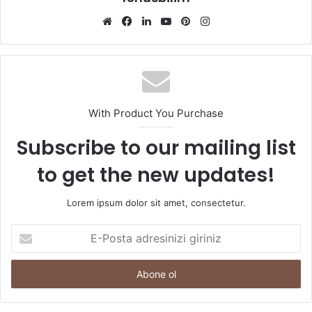
Web
Facebook
LinkedIn
YouTube
Pinterest
Instagram
sitesi
With Product You Purchase
Subscribe to our mailing list
to get the new updates!
Lorem ipsum dolor sit amet, consectetur.
E-
Posta
adresinizi
giriniz