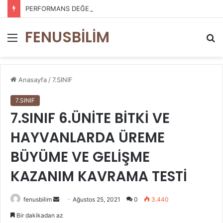
PERFORMANS DEĞERLENDİRME ÖLÇEKLERİ
FENUSBİLİM
Menü
A
y
...
Anasayfa
/
7.SINIF
7.SINIF
7.SINIF 6.ÜNİTE BİTKİ VE
HAYVANLARDA ÜREME
BÜYÜME VE GELİŞME
KAZANIM KAVRAMA TESTİ
Bir
fenusbilim
Ağustos 25, 2021
0
3.440
e-
Bir dakikadan az
posta