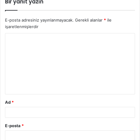
Bir yanıt yazın
E-posta adresiniz yayınlanmayacak.
Gerekli alanlar
*
ile
işaretlenmişlerdir
Y
o
r
u
m
*
Ad
*
E-posta
*