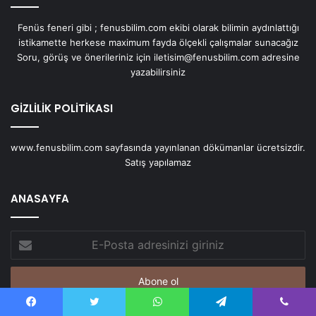
Fenüs feneri gibi ; fenusbilim.com ekibi olarak bilimin aydınlattığı
istikamette herkese maximum fayda ölçekli çalışmalar sunacağız
Soru, görüş ve önerileriniz için iletisim@fenusbilim.com adresine
yazabilirsiniz
GİZLİLİK POLİTİKASI
www.fenusbilim.com sayfasında yayınlanan dökümanlar ücretsizdir.
Satış yapılamaz
ANASAYFA
E-
Posta
adresinizi
giriniz
Facebook
Twitter
WhatsApp
Telegram
Viber