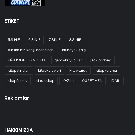
ETİKET
5.SINIF
6.SINIF
7.SINIF
8.SINIF
Alaska'nın vahşi doğasında
altınayaklanış
EĞİTİMDE TEKNOLOJİ
gençokuyucular
jacklondong
kitapalıntıları
kitapkulüpleri
kitapkurdu
kitapyorumu
kitapönerisi
klasikkitap
YAZILI
ÖĞRETMEN
İDARİ
Reklamlar
HAKKIMIZDA