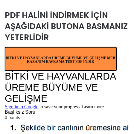
göndermek
PDF HALİNİ İNDİRMEK İÇİN
AŞAĞIDAKİ BUTONA BASMANIZ
YETERLİDİR
BİTKİ VE HAYVANLARDA ÜREME BÜYÜME VE GELİŞME MEB
KAZANIM KAVRAMA TEST PDF İNDİR