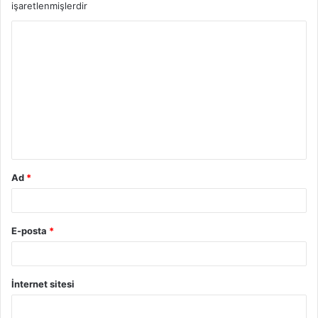
işaretlenmişlerdir
Y
o
r
u
m
*
Ad
*
E-posta
*
İnternet sitesi