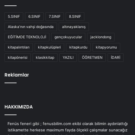
5.SINIF
6.SINIF
7.SINIF
8.SINIF
Alaska'nın vahşi doğasında
altınayaklanış
EĞİTİMDE TEKNOLOJİ
gençokuyucular
jacklondong
kitapalıntıları
kitapkulüpleri
kitapkurdu
kitapyorumu
kitapönerisi
klasikkitap
YAZILI
ÖĞRETMEN
İDARİ
Reklamlar
HAKKIMIZDA
Fenüs feneri gibi ; fenusbilim.com ekibi olarak bilimin aydınlattığı
istikamette herkese maximum fayda ölçekli çalışmalar sunacağız