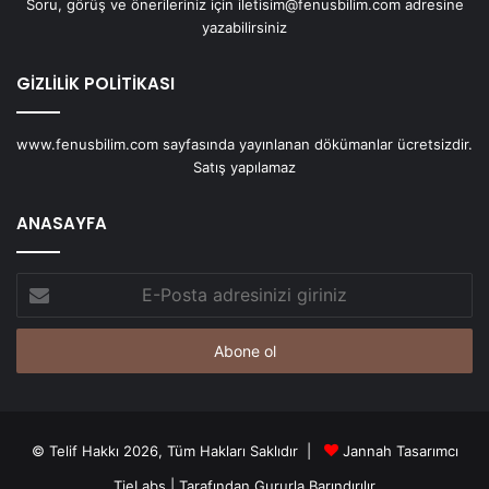
Soru, görüş ve önerileriniz için iletisim@fenusbilim.com adresine
yazabilirsiniz
GİZLİLİK POLİTİKASI
www.fenusbilim.com sayfasında yayınlanan dökümanlar ücretsizdir.
Satış yapılamaz
ANASAYFA
E-
Posta
adresinizi
giriniz
© Telif Hakkı 2026, Tüm Hakları Saklıdır |
Jannah Tasarımcı
TieLabs
| Tarafından Gururla Barındırılır