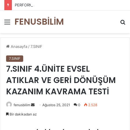
PERFORMANS DEĞERLENDİRME ÖLÇEKLERİ
FENUSBİLİM
Menü
A
y
...
Anasayfa
/
7.SINIF
7.SINIF
7.SINIF 4.ÜNİTE EVSEL
ATIKLAR VE GERİ DÖNÜŞÜM
KAZANIM KAVRAMA TESTİ
Bir
fenusbilim
Ağustos 25, 2021
0
2.528
e-
Bir dakikadan az
posta
göndermek