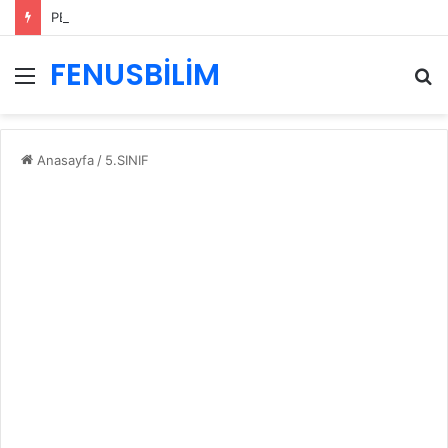
PERFORMANS DEĞERLENDİRME ÖLÇEKLERİ
FENUSBİLİM
Menü
A
y
...
Anasayfa
/
5.SINIF