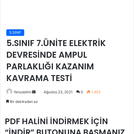
5.SINIF
5.SINIF 7.ÜNİTE ELEKTRİK
DEVRESİNDE AMPUL
PARLAKLIĞI KAZANIM
KAVRAMA TESTİ
Bir
fenusbilim
Ağustos 23, 2021
0
1.302
e-
Bir dakikadan az
posta
göndermek
PDF HALİNİ İNDİRMEK İÇİN
“İNDİR” BUTONUNA BASMANIZ