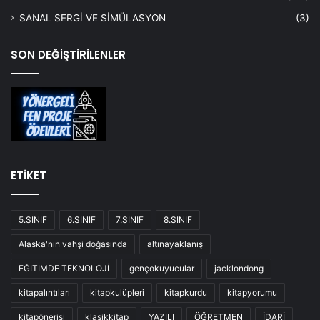
SANAL SERGİ VE SİMÜLASYON
(3)
SON DEĞİŞTİRİLENLER
ETİKET
5.SINIF
6.SINIF
7.SINIF
8.SINIF
Alaska'nın vahşi doğasında
altınayaklanış
EĞİTİMDE TEKNOLOJİ
gençokuyucular
jacklondong
kitapalıntıları
kitapkulüpleri
kitapkurdu
kitapyorumu
kitapönerisi
klasikkitap
YAZILI
ÖĞRETMEN
İDARİ