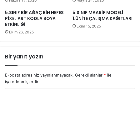
Haziran 7, 2026
Mayıs 24, 2026
5.SINIF BİR AĞAÇ BİN NEFES
5.SINIF MAARİF MODELİ
PİXEL ART KODLA BOYA
1.ÜNİTE ÇALIŞMA KAĞITLARI
ETKİNLİĞİ
Ekim 15, 2025
Ekim 26, 2025
Bir yanıt yazın
E-posta adresiniz yayınlanmayacak.
Gerekli alanlar
*
ile
işaretlenmişlerdir
Y
o
r
u
m
*