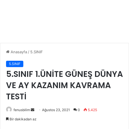
Anasayfa
/
5.SINIF
5.SINIF
5.SINIF 1.ÜNİTE GÜNEŞ DÜNYA
VE AY KAZANIM KAVRAMA
TESTİ
Bir
fenusbilim
Ağustos 23, 2021
0
5.425
e-
Bir dakikadan az
posta