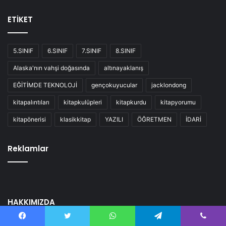
ETİKET
5.SINIF
6.SINIF
7.SINIF
8.SINIF
Alaska'nın vahşi doğasında
altınayaklanış
EĞİTİMDE TEKNOLOJİ
gençokuyucular
jacklondong
kitapalıntıları
kitapkulüpleri
kitapkurdu
kitapyorumu
kitapönerisi
klasikkitap
YAZILI
ÖĞRETMEN
İDARİ
Reklamlar
HAKKIMIZDA
Facebook
Twitter
WhatsApp
Telegram
Viber