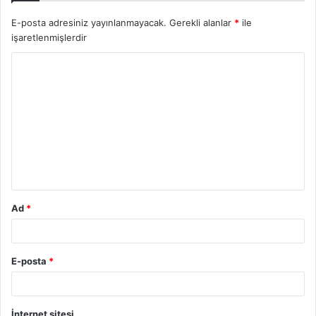
E-posta adresiniz yayınlanmayacak.
Gerekli alanlar
*
ile
işaretlenmişlerdir
Y
o
r
u
m
*
Ad
*
E-posta
*
İnternet sitesi