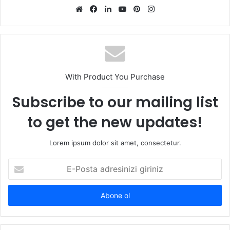
Web
Facebook
LinkedIn
YouTube
Pinterest
Instagram
sitesi
With Product You Purchase
Subscribe to our mailing list
to get the new updates!
Lorem ipsum dolor sit amet, consectetur.
E-
Posta
adresinizi
giriniz