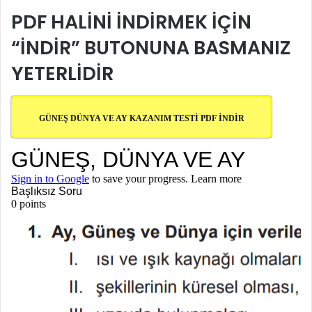
göndermek
PDF HALINI INDIRMEK IÇIN
“INDIR” BUTONUNA BASMANIZ
YETERLIDIR
GÜNEŞ DÜNYA VE AY KAZANIM TESTİ PDF İNDİR