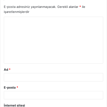
E-posta adresiniz yayınlanmayacak.
Gerekli alanlar
*
ile
işaretlenmişlerdir
Y
o
r
u
m
*
Ad
*
E-posta
*
İnternet sitesi