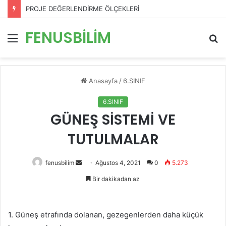
PROJE DEĞERLENDİRME ÖLÇEKLERİ
FENUSBİLİM
Menü
A
y
...
Anasayfa
/
6.SINIF
6.SINIF
GÜNEŞ SİSTEMİ VE
TUTULMALAR
Bir
fenusbilim
Ağustos 4, 2021
0
5.273
e-
Bir dakikadan az
posta
göndermek
1. Güneş etrafında dolanan, gezegenlerden daha küçük