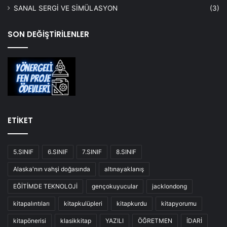
SANAL SERGİ VE SİMÜLASYON
(3)
SON DEĞİŞTİRİLENLER
ETİKET
5.SINIF
6.SINIF
7.SINIF
8.SINIF
Alaska'nın vahşi doğasında
altınayaklanış
EĞİTİMDE TEKNOLOJİ
gençokuyucular
jacklondong
kitapalıntıları
kitapkulüpleri
kitapkurdu
kitapyorumu
kitapönerisi
klasikkitap
YAZILI
ÖĞRETMEN
İDARİ