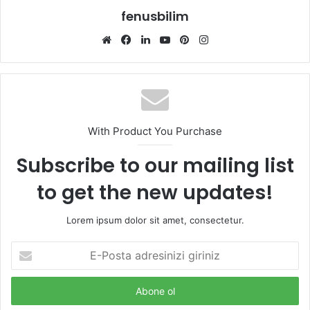
fenusbilim
Web
Facebook
LinkedIn
YouTube
Pinterest
Instagram
sitesi
With Product You Purchase
Subscribe to our mailing list
to get the new updates!
Lorem ipsum dolor sit amet, consectetur.
E-
Posta
adresinizi
giriniz