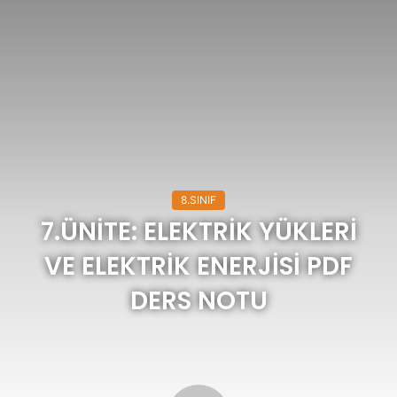
8.SINIF
7.ÜNİTE: ELEKTRİK YÜKLERİ
VE ELEKTRİK ENERJİSİ PDF
DERS NOTU