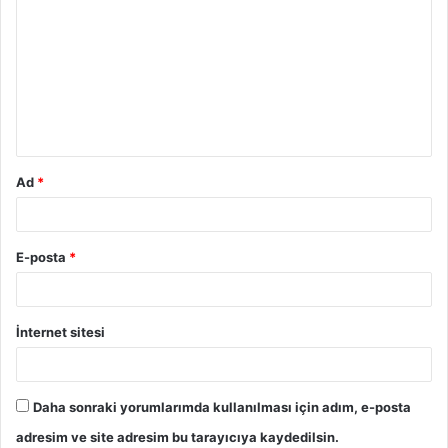
o
r
u
m
*
Ad
*
E-posta
*
İnternet sitesi
Daha sonraki yorumlarımda kullanılması için adım, e-posta
adresim ve site adresim bu tarayıcıya kaydedilsin.