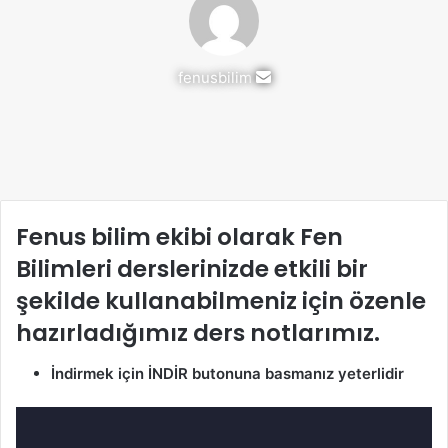
Bir
fenusbilim
e-
posta
göndermek
Fenus bilim ekibi olarak Fen
Bilimleri derslerinizde etkili bir
şekilde kullanabilmeniz için özenle
hazırladığımız ders notlarımız.
İndirmek için İNDİR butonuna basmanız yeterlidir