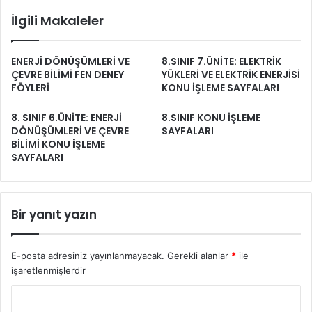
İlgili Makaleler
ENERJİ DÖNÜŞÜMLERİ VE
8.SINIF 7.ÜNİTE: ELEKTRİK
ÇEVRE BİLİMİ FEN DENEY
YÜKLERİ VE ELEKTRİK ENERJİSİ
FÖYLERİ
KONU İŞLEME SAYFALARI
8. SINIF 6.ÜNİTE: ENERJİ
8.SINIF KONU İŞLEME
DÖNÜŞÜMLERİ VE ÇEVRE
SAYFALARI
BİLİMİ KONU İŞLEME
SAYFALARI
Bir yanıt yazın
E-posta adresiniz yayınlanmayacak.
Gerekli alanlar
*
ile
işaretlenmişlerdir
Y