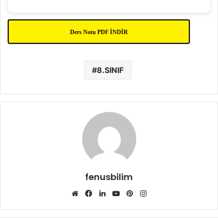
Ders Notu PDF İNDİR
8.SINIF
fenusbilim
Web
Facebook
LinkedIn
YouTube
Pinterest
Instagram
sitesi