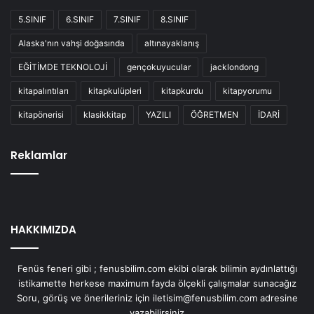
5.SINIF
6.SINIF
7.SINIF
8.SINIF
Alaska'nın vahşi doğasında
altınayaklanış
EĞİTİMDE TEKNOLOJİ
gençokuyucular
jacklondong
kitapalıntıları
kitapkulüpleri
kitapkurdu
kitapyorumu
kitapönerisi
klasikkitap
YAZILI
ÖĞRETMEN
İDARİ
Reklamlar
HAKKIMIZDA
Fenüs feneri gibi ; fenusbilim.com ekibi olarak bilimin aydınlattığı
istikamette herkese maximum fayda ölçekli çalışmalar sunacağız
Soru, görüş ve önerileriniz için iletisim@fenusbilim.com adresine
yazabilirsiniz