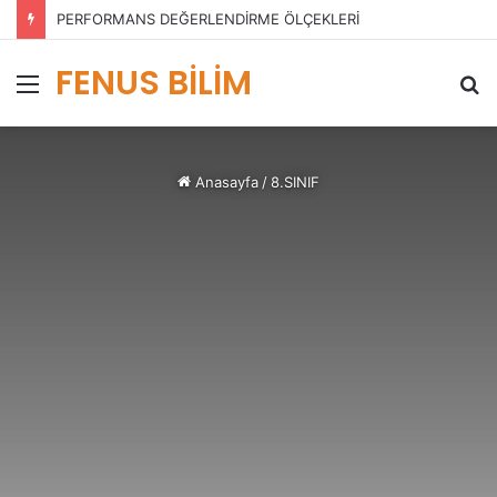
PERFORMANS DEĞERLENDİRME ÖLÇEKLERİ
FENUS BİLİM
Menü
A
y
...
Anasayfa
/
8.SINIF