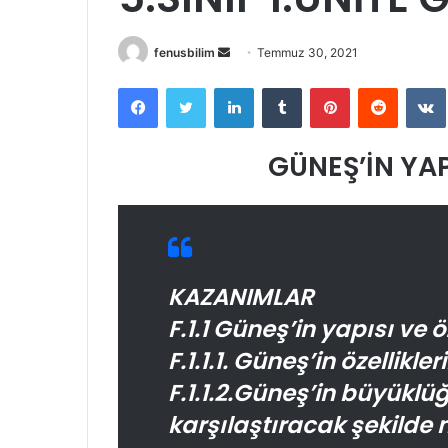
Bir
fenusbilim
Temmuz 30, 2021
e-
Facebook
Twitter
LinkedIn
Tumblr
Pinterest
Reddit
posta
göndermek
GÜNEŞ’İN YAP
KAZANIMLAR
F.1.1 Güneş’in yapısı ve öz
F.1.1.1. Güneş’in özellikler
F.1.1.2.Güneş’in büyükl
karşılaştıracak şekilde 