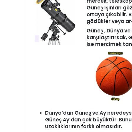
mercek, teleskop 
Güneş ışınları göze
ortaya çıkabilir. 
gözlükler veya ara
Güneş , Dünya ve 
karşı­laştırırsak,
ise mercimek tane
Dünya’dan Güneş ve Ay neredeyse
Güneş Ay’dan çok büyüktür. Bunu
uzaklıklarının farklı olmasıdır.