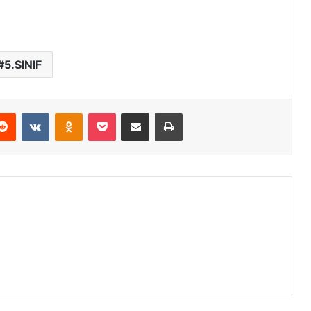
5.SINIF
erest
Reddit
VKontakte
Odnoklassniki
Pocket
E-Posta ile paylaş
Yazdır
am