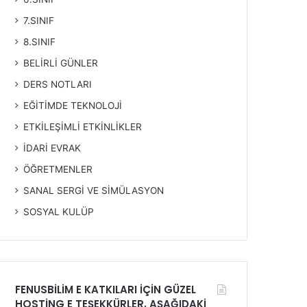
7.SINIF
8.SINIF
BELİRLİ GÜNLER
DERS NOTLARI
EĞİTİMDE TEKNOLOJİ
ETKİLEŞİMLİ ETKİNLİKLER
İDARİ EVRAK
ÖĞRETMENLER
SANAL SERGİ VE SİMÜLASYON
SOSYAL KULÜP
FENUSBİLİM E KATKILARI İÇİN GÜZEL
HOSTİNG E TEŞEKKÜRLER, AŞAĞIDAKİ