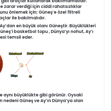
gibi araçlar kullanarak bakılmamalıdır.
 zarar verdiği için ciddi rahat­sızlıklar
Bunu önlemek için; Güneş’e özel filtreli
çlar ile bakılmalıdır.
Ay’dan en büyük olanı Güneştir. Büyüklükleri
 Güneş’i basketbol topu , Dünya’yı nohut, Ay’ı
si temsil eder.
 aynı büyüklükte gibi görünür. Oysaki
n nedeni Güneş ve Ay’ın Dünya’ya olan