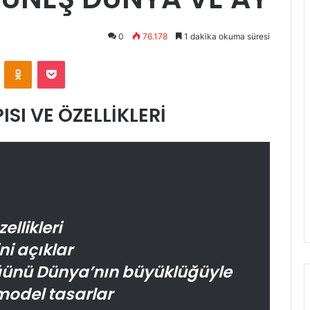
0
76.178
1 dakika okuma süresi
VKontakte
Odnoklassniki
Pocket
ISI VE ÖZELLİKLERİ
ellikleri
ini açıklar
üğünü Dünya’nın büyüklüğüyle
model tasarlar