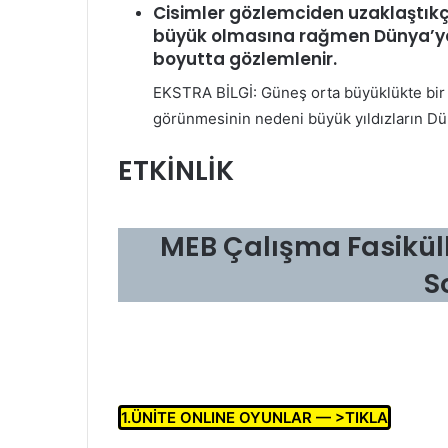
Cisimler gözlemciden uzaklaştıkç
büyük olmasına rağmen Dünya’ya uz
boyutta gözlemlenir.
EKSTRA BİLGİ: Güneş orta büyüklükte bir 
görünmesinin nedeni büyük yıldızların Dün
ETKİNLİK
MEB Çalışma Fasikül
S
1.ÜNİTE ONLINE OYUNLAR — >TIKLA