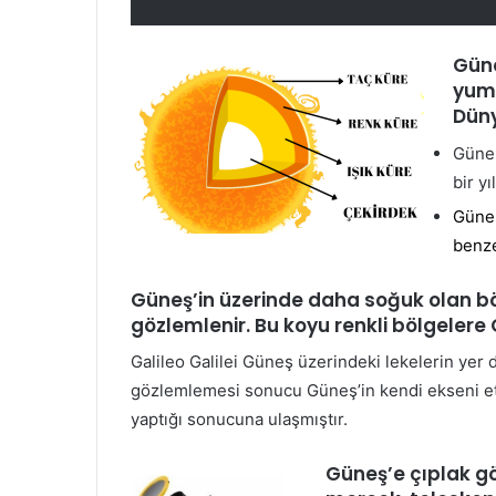
Güne
yum 
Düny
Güneş
bir yı
Güneş
benz
Güneş’in üzerinde daha soğuk olan bö
gözlemle­nir. Bu koyu renkli bölgelere 
Galileo Galilei Güneş üzerindeki lekelerin yer d
gözlemlemesi sonucu Güneş’in kendi ekseni e
yaptığı sonucuna ulaşmıştır.
Güneş’e çıplak g