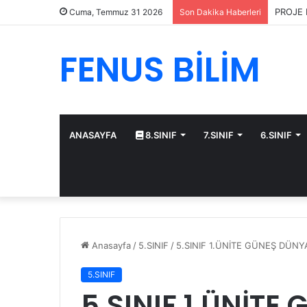
PROJE 
Cuma, Temmuz 31 2026
Son Dakika Haberleri
FENUS BİLİM
ANASAYFA
8.SINIF
7.SINIF
6.SINIF
Anasayfa
/
5.SINIF
/
5.SINIF 1.ÜNİTE GÜNEŞ DÜNY
5.SINIF
5.SINIF 1.ÜNİTE