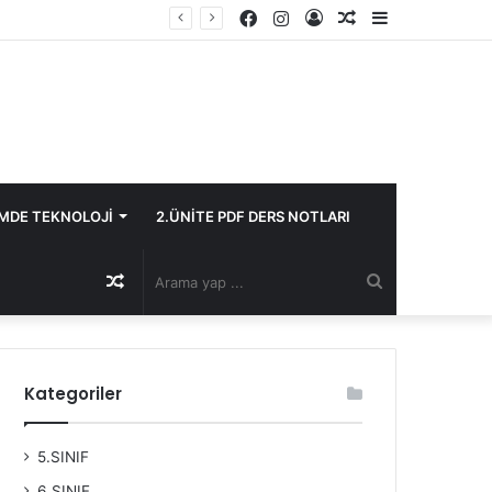
Facebook
Instagram
Kayıt
Rastgele
Kenar
Ol
Makale
Bölmesi
İMDE TEKNOLOJİ
2.ÜNİTE PDF DERS NOTLARI
Rastgele
Arama
Makale
yap
Kategoriler
...
5.SINIF
6.SINIF