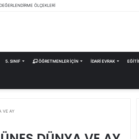
DEĞERLENDİRME ÖLÇEKLERİ
5. SINIF
ÖĞRETMENLER İÇİN
İDARİ EVRAK
EĞİT
A VE AY
 GÜNEŞ DÜNYA VE AY