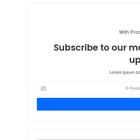
With Pro
Subscribe to our ma
up
Lorem ipsum dol
E-
Posta
adresinizi
giriniz