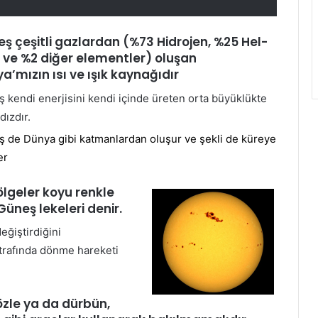
ş çeşitli gazlardan (%73 Hidrojen, %25 Hel­
ve %2 diğer elementler) oluşan
a’mızın ısı ve ışık kaynağıdır
 kendi enerjisini kendi içinde üreten orta büyüklükte
ldızdır.
 de Dünya gibi katmanlardan olu­şur ve şekli de küreye
er
lgeler koyu renkle
Güneş lekeleri denir.
eğiştirdiğini
trafında dönme hareketi
özle ya da dürbün,