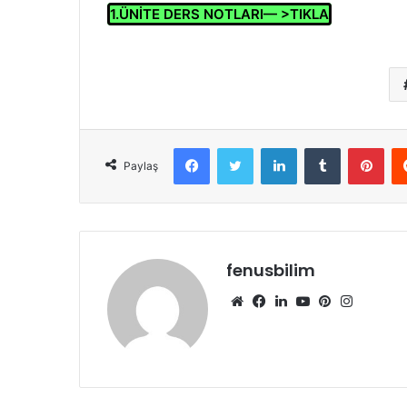
1.ÜNİTE DERS NOTLARI— >TIKLA
Facebook
Twitter
LinkedIn
Tumblr
Pint
Paylaş
fenusbilim
Web
Facebook
LinkedIn
YouTube
Pinterest
Instagr
sitesi