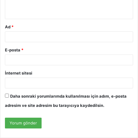
m
*
Ad
*
E-posta
*
İnternet sitesi
Daha sonraki yorumlarımda kullanılması için adım, e-posta
adresim ve site adresim bu tarayıcıya kaydedilsin.