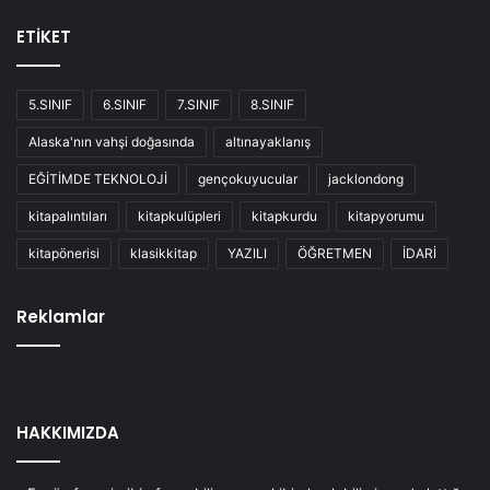
ETİKET
5.SINIF
6.SINIF
7.SINIF
8.SINIF
Alaska'nın vahşi doğasında
altınayaklanış
EĞİTİMDE TEKNOLOJİ
gençokuyucular
jacklondong
kitapalıntıları
kitapkulüpleri
kitapkurdu
kitapyorumu
kitapönerisi
klasikkitap
YAZILI
ÖĞRETMEN
İDARİ
Reklamlar
HAKKIMIZDA