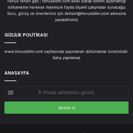
Fenüs feneri gibi ; fenusbilim.com ekibi olarak bilimin aydınlattığı
istikamette herkese maximum fayda ölçekli çalışmalar sunacağız
Soru, görüş ve önerileriniz için iletisim@fenusbilim.com adresine
yazabilirsiniz
GİZLİLİK POLİTİKASI
www.fenusbilim.com sayfasında yayınlanan dökümanlar ücretsizdir.
Satış yapılamaz
ANASAYFA
E-
Posta
adresinizi
giriniz