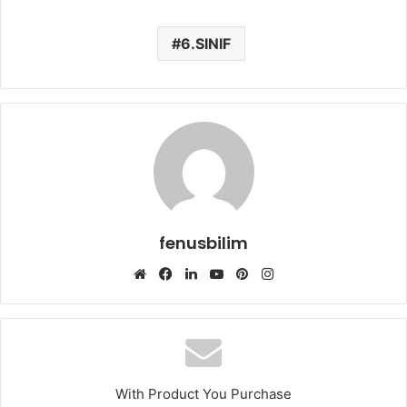
6.SINIF
fenusbilim
Web
Facebook
LinkedIn
YouTube
Pinterest
Instagram
sitesi
With Product You Purchase