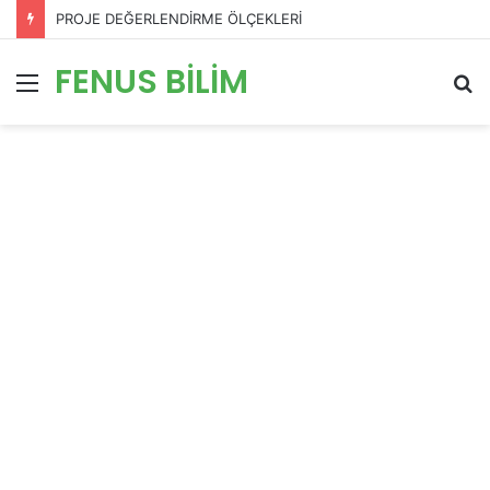
PROJE DEĞERLENDİRME ÖLÇEKLERİ
FENUS BİLİM
Menü
A
y
...