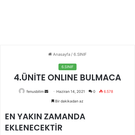
Anasayfa
/
6.SINIF
6.SINIF
4.ÜNİTE ONLINE BULMACA
Bir
fenusbilim
Haziran 14, 2021
0
6.578
e-
Bir dakikadan az
posta
göndermek
EN YAKIN ZAMANDA
EKLENECEKTİR