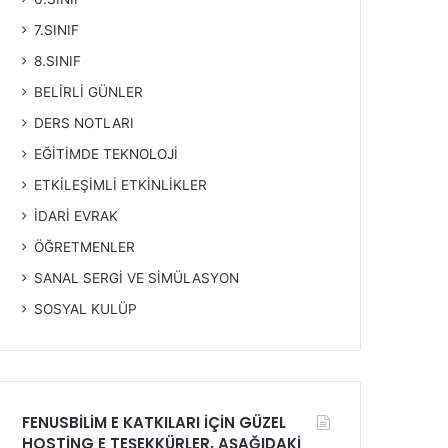
7.SINIF
8.SINIF
BELİRLİ GÜNLER
DERS NOTLARI
EĞİTİMDE TEKNOLOJİ
ETKİLEŞİMLİ ETKİNLİKLER
İDARİ EVRAK
ÖĞRETMENLER
SANAL SERGİ VE SİMÜLASYON
SOSYAL KULÜP
FENUSBİLİM E KATKILARI İÇİN GÜZEL
HOSTİNG E TEŞEKKÜRLER, AŞAĞIDAKİ