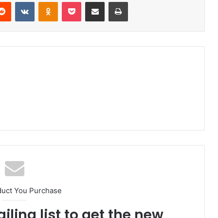
erest
Reddit
VKontakte
Odnoklassniki
Pocket
E-Posta ile paylaş
Yazdır
am
duct You Purchase
iling list to get the new