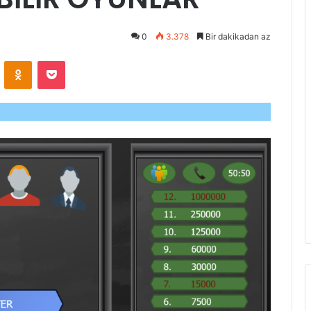
0
3.378
Bir dakikadan az
VKontakte
Odnoklassniki
Pocket