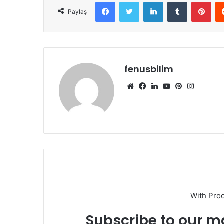
Facebook
Twitter
LinkedIn
Tumblr
Pint
Paylaş
fenusbilim
Web
Facebook
LinkedIn
YouTube
Pinterest
Instagr
sitesi
With Pro
Subscribe to our ma