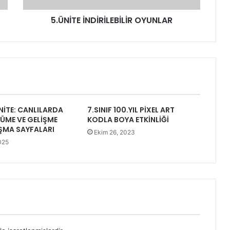
5.ÜNİTE İNDİRİLEBİLİR OYUNLAR
ÜNİTE: CANLILARDA
7.SINIF 100.YIL PİXEL ART
ÜME VE GELİŞME
KODLA BOYA ETKİNLİĞİ
ŞMA SAYFALARI
Ekim 26, 2023
025