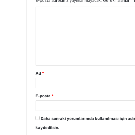
E-posta adresiniz yayınlanmayacak.
Gerekli alanlar
*
i
Y
o
r
u
m
*
Ad
*
E-posta
*
Daha sonraki yorumlarımda kullanılması için adı
kaydedilsin.