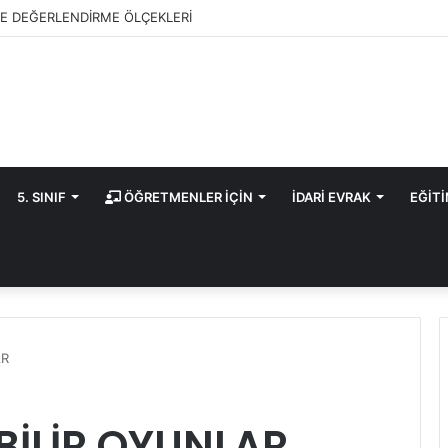
E DEĞERLENDİRME ÖLÇEKLERİ
5. SINIF
ÖĞRETMENLER İÇİN
İDARİ EVRAK
EĞİT
AR
EBİLİR OYUNLAR