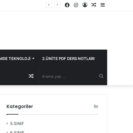
Facebook
Instagram
Kayıt
Rastgele
Kenar
Ol
Makale
Bölmesi
İMDE TEKNOLOJİ
2.ÜNİTE PDF DERS NOTLARI
Rastgele
Arama
Makale
yap
Kategoriler
...
5.SINIF
6.SINIF