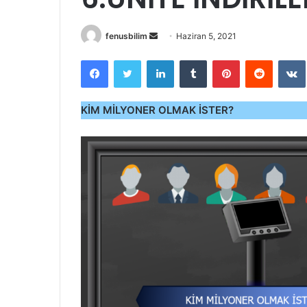
Bir
fenusbilim
Haziran 5, 2021
e-
Facebook
Twitter
LinkedIn
Tumblr
Pinterest
Reddit
posta
göndermek
KİM MİLYONER OLMAK İSTER?