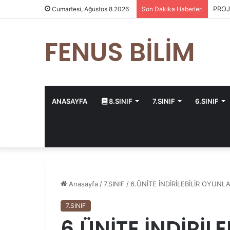
PROJ
Cumartesi, Ağustos 8 2026
Son Dakika Haberleri
FENUS BİLİM
ANASAYFA
8.SINIF
7.SINIF
6.SINIF
Anasayfa
/
7.SINIF
/
6.ÜNİTE İNDİRİLEBİLİR OYUNL
7.SINIF
6.ÜNİTE İNDİRİL