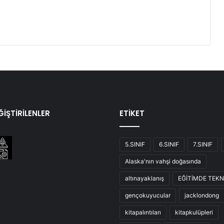
İŞTİRİLENLER
ETİKET
5.SINIF
6.SINIF
7.SINIF
Alaska'nın vahşi doğasında
altınayaklanış
EĞİTİMDE TEKN
gençokuyucular
jacklondong
kitapalıntıları
kitapkulüpleri