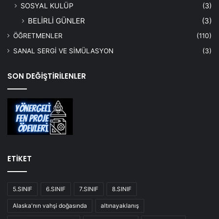
SOSYAL KULÜP
(3)
BELİRLİ GÜNLER
(3)
ÖĞRETMENLER
(110)
SANAL SERGİ VE SİMÜLASYON
(3)
SON DEĞİŞTİRİLENLER
ETİKET
5.SINIF
6.SINIF
7.SINIF
8.SINIF
Alaska'nın vahşi doğasında
altınayaklanış