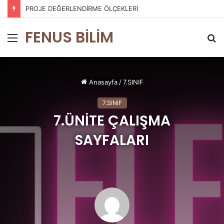
PERFORMANS DEĞERLENDİRME ÖLÇEKLERİ
FENUS BİLİM
Menü
A
y
...
Anasayfa
/
7.SINIF
7.SINIF
7.ÜNİTE ÇALIŞMA
SAYFALARI