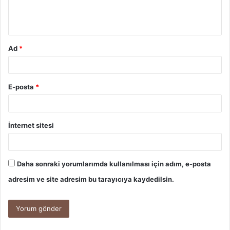
m
*
Ad
*
E-posta
*
İnternet sitesi
Daha sonraki yorumlarımda kullanılması için adım, e-posta
adresim ve site adresim bu tarayıcıya kaydedilsin.