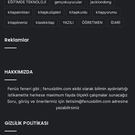
EĞİTİMDE TEKNOLOJİ
gençokuyucular
jacklondong
kitapalıntıları
kitapkulüpleri
kitapkurdu
kitapyorumu
kitapönerisi
klasikkitap
YAZILI
ÖĞRETMEN
İDARİ
Reklamlar
HAKKIMIZDA
Fenüs feneri gibi ; fenusbilim.com ekibi olarak bilimin aydınlattığı
istikamette herkese maximum fayda ölçekli çalışmalar sunacağız
Soru, görüş ve önerileriniz için iletisim@fenusbilim.com adresine
yazabilirsiniz
GİZLİLİK POLİTİKASI