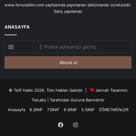
www.fenusbilim.com sayfasında yayınlanan dökümanlar ücretsizdir.
Satış yapılamaz
ANASAYFA
E-
Posta
adresinizi
giriniz
© Telif Hakkı 2026, Tüm Hakları Saklıdır |
Jannah Tasarımcı
TieLabs
| Tarafından Gururla Barındırılır
Anasayfa
8.SINIF
7.SINIF
6.SINIF
5.SINIF
ÖĞRETMENLER
Facebook
Instagram