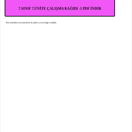
7.SINIF 7.ÜNİTE ÇALIŞMA KAĞIDI -1 PDF İNDİR