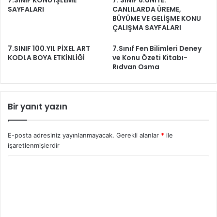
SAYFALARI
CANLILARDA ÜREME,
BÜYÜME VE GELİŞME KONU
ÇALIŞMA SAYFALARI
7.SINIF 100.YIL PİXEL ART
7.Sınıf Fen Bilimleri Deney
KODLA BOYA ETKİNLİĞİ
ve Konu Özeti Kitabı-
Rıdvan Osma
Bir yanıt yazın
E-posta adresiniz yayınlanmayacak.
Gerekli alanlar
*
ile
işaretlenmişlerdir
Y
o
r
u