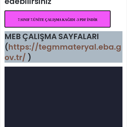
edebilirsiniz
7.SINIF 7.ÜNİTE ÇALIŞMA KAĞIDI -3 PDF İNDİR
MEB ÇALIŞMA SAYFALARI
(
https://tegmmateryal.eba.g
ov.tr/
)