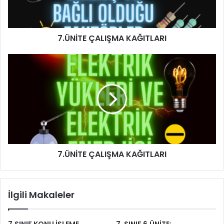
7.ÜNİTE ÇALIŞMA KAĞITLARI
7.ÜNİTE ÇALIŞMA KAĞITLARI
İlgili Makaleler
7.SINIF KONU İŞLEME
7. SINIF 6.ÜNİTE: