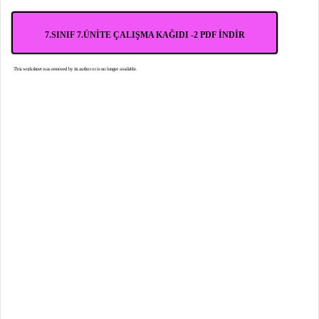
7.SINIF 7.ÜNİTE ÇALIŞMA KAĞIDI -2 PDF İNDİR