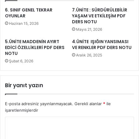
6. SINIF GENEL TEKRAR
7.ÜNİTE : SÜRDÜRÜLEBİLİR
OYUNLAR
YAŞAM VE ETKİLEŞİM PDF
DERS NOTU
Haziran 15, 2026
Mayıs 21, 2026
5.ÜNİTE MADDENİN AYIRT
4.ÜNİTE IŞIĞIN YANSIMASI
EDİCİ ÖZELLİKLERİ PDF DERS
VE RENKLER PDF DERS NOTU
NOTU
Aralık 26, 2025
Şubat 6, 2026
Bir yanıt yazın
E-posta adresiniz yayınlanmayacak.
Gerekli alanlar
*
ile
işaretlenmişlerdir
Y
o