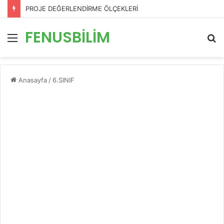
PERFORMANS DEĞERLENDİRME ÖLÇEKLERİ
FENUSBİLİM
Menü
A
y
...
Anasayfa
/
6.SINIF