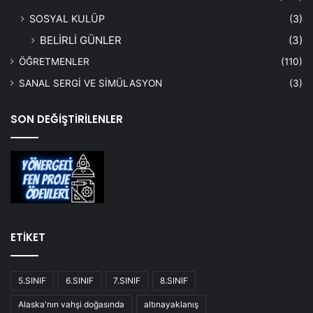
SOSYAL KULÜP
(3)
BELİRLİ GÜNLER
(3)
ÖĞRETMENLER
(110)
SANAL SERGİ VE SİMÜLASYON
(3)
SON DEĞİŞTİRİLENLER
ETİKET
5.SINIF
6.SINIF
7.SINIF
8.SINIF
Alaska'nın vahşi doğasında
altınayaklanış