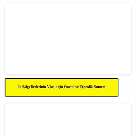
İç Salgı Bezlerinin Vücut için Önemi ve Ergenlik Sunum