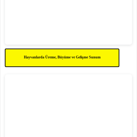
Hayvanlarda Üreme, Büyüme ve Gelişme Sunum