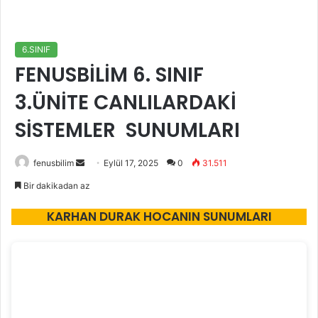
6.SINIF
FENUSBİLİM 6. SINIF
3.ÜNİTE CANLILARDAKİ
SİSTEMLER SUNUMLARI
Bir
fenusbilim
Eylül 17, 2025
0
31.511
e-
Bir dakikadan az
posta
KARHAN DURAK HOCANIN SUNUMLARI
göndermek