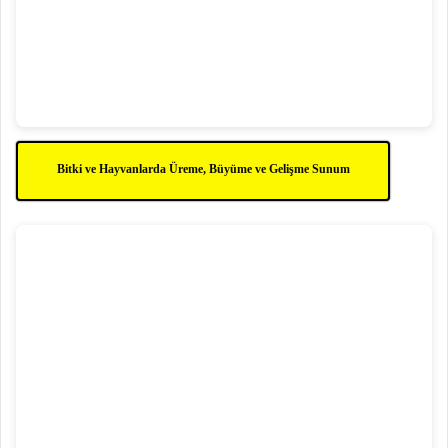
Bitki ve Hayvanlarda Üreme, Büyüme ve Gelişme Sunum