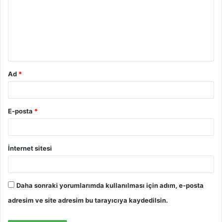
r
u
m
*
Ad
*
E-posta
*
İnternet sitesi
Daha sonraki yorumlarımda kullanılması için adım, e-posta
adresim ve site adresim bu tarayıcıya kaydedilsin.