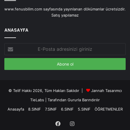
www.fenusbilim.com sayfasında yayınlanan dökümanlar ücretsizdir.
Satış yapılamaz
ANASAYFA
E-
Posta
adresinizi
giriniz
© Telif Hakkı 2026, Tüm Hakları Saklıdır |
Jannah Tasarımcı
TieLabs
| Tarafından Gururla Barındırılır
Anasayfa
8.SINIF
7.SINIF
6.SINIF
5.SINIF
ÖĞRETMENLER
Facebook
Instagram