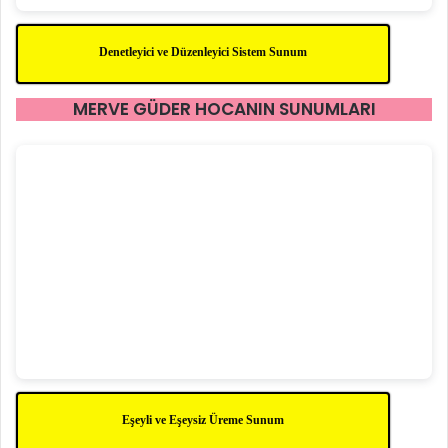
Denetleyici ve Düzenleyici Sistem Sunum
MERVE GÜDER HOCANIN SUNUMLARI
Eşeyli ve Eşeysiz Üreme Sunum