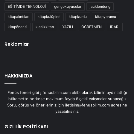
EĞİTİMDE TEKNOLOJİ
gençokuyucular
jacklondong
kitapalıntıları
kitapkulüpleri
kitapkurdu
kitapyorumu
kitapönerisi
klasikkitap
YAZILI
ÖĞRETMEN
İDARİ
Reklamlar
HAKKIMIZDA
Fenüs feneri gibi ; fenusbilim.com ekibi olarak bilimin aydınlattığı
istikamette herkese maximum fayda ölçekli çalışmalar sunacağız
Soru, görüş ve önerileriniz için iletisim@fenusbilim.com adresine
yazabilirsiniz
GİZLİLİK POLİTİKASI