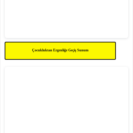
Çocukluktan Ergenliğe Geçiş Sunum