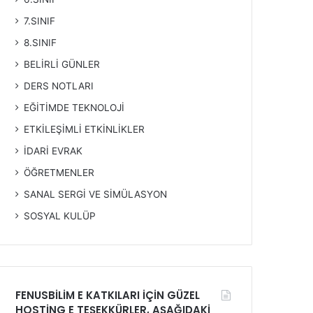
7.SINIF
8.SINIF
BELİRLİ GÜNLER
DERS NOTLARI
EĞİTİMDE TEKNOLOJİ
ETKİLEŞİMLİ ETKİNLİKLER
İDARİ EVRAK
ÖĞRETMENLER
SANAL SERGİ VE SİMÜLASYON
SOSYAL KULÜP
FENUSBİLİM E KATKILARI İÇİN GÜZEL
HOSTİNG E TEŞEKKÜRLER, AŞAĞIDAKİ