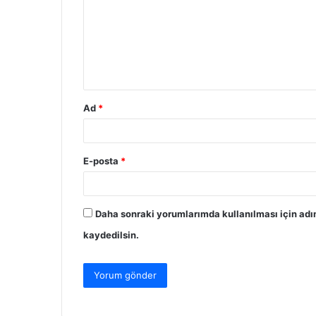
r
u
m
*
Ad
*
E-posta
*
Daha sonraki yorumlarımda kullanılması için adı
kaydedilsin.