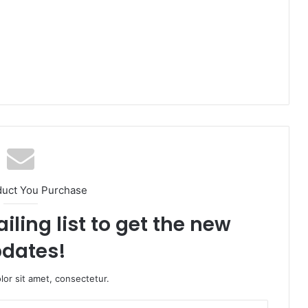
am
duct You Purchase
iling list to get the new
dates!
or sit amet, consectetur.