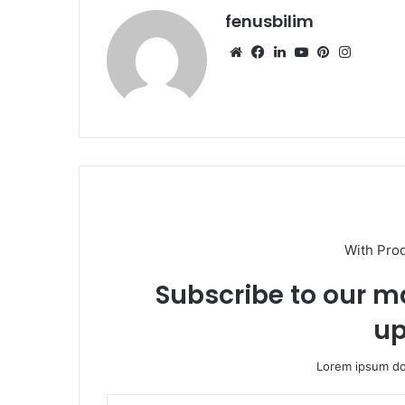
fenusbilim
Web
Facebook
LinkedIn
YouTube
Pinterest
Instagr
sitesi
With Pro
Subscribe to our ma
up
Lorem ipsum dol
E-