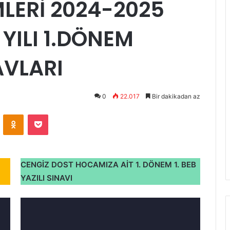
İMLERİ 2024-2025
YILI 1.DÖNEM
AVLARI
0
22.017
Bir dakikadan az
VKontakte
Odnoklassniki
Pocket
CENGİZ DOST HOCAMIZA AİT 1. DÖNEM 1. BEB
YAZILI SINAVI