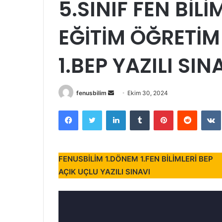
5.SINIF FEN BİL
EĞİTİM ÖĞRETİM 
1.BEP YAZILI SIN
Bir
fenusbilim
Ekim 30, 2024
e-
Facebook
Twitter
LinkedIn
Tumblr
Pinterest
Reddit
posta
göndermek
FENUSBİLİM 1.DÖNEM 1.FEN BİLİMLERİ BEP
AÇIK UÇLU YAZILI SINAVI