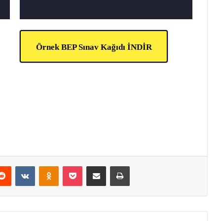
Örnek BEP Sınav Kağıdı İNDİR
erest
Reddit
VKontakte
Odnoklassniki
Pocket
E-Posta ile paylaş
Yazdır