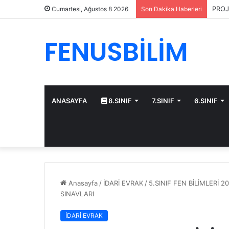
PROJ
Cumartesi, Ağustos 8 2026
Son Dakika Haberleri
FENUSBİLİM
ANASAYFA
8.SINIF
7.SINIF
6.SINIF
Anasayfa
/
İDARİ EVRAK
/
5.SINIF FEN BİLİMLERİ 2
SINAVLARI
İDARİ EVRAK