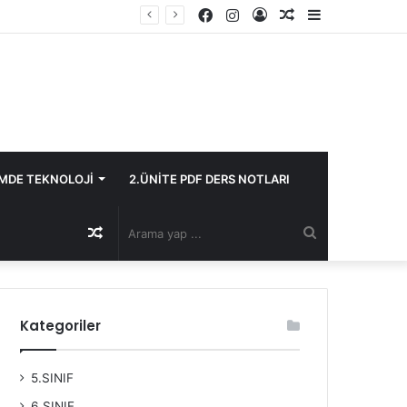
Facebook
Instagram
Kayıt
Rastgele
Kenar
Ol
Makale
Bölmesi
İMDE TEKNOLOJİ
2.ÜNİTE PDF DERS NOTLARI
Rastgele
Arama
Makale
yap
Kategoriler
...
5.SINIF
6.SINIF