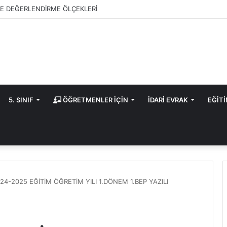
E DEĞERLENDİRME ÖLÇEKLERİ
5. SINIF
ÖĞRETMENLER İÇİN
İDARİ EVRAK
EĞİT
024-2025 EĞİTİM ÖĞRETİM YILI 1.DÖNEM 1.BEP YAZILI