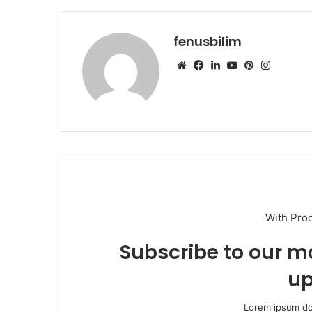
fenusbilim
Web
Facebook
LinkedIn
YouTube
Pinterest
Instagr
sitesi
With Pro
Subscribe to our ma
up
Lorem ipsum dol