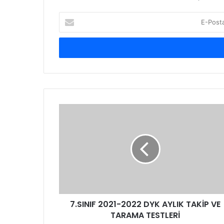
E-
Posta
adresinizi
giriniz
7.SINIF 2021-2022 DYK AYLIK TAKİP VE
TARAMA TESTLERİ