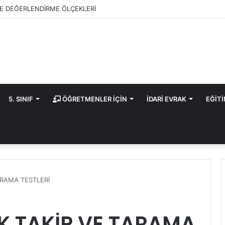
E DEĞERLENDİRME ÖLÇEKLERİ
5. SINIF
ÖĞRETMENLER İÇİN
İDARİ EVRAK
EĞİT
TARAMA TESTLERİ
IK TAKİP VE TARAMA