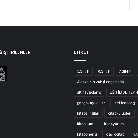
İŞTİRİLENLER
ETİKET
5.SINIF
6.SINIF
7.SINIF
Alaska'nın vahşi doğasında
altınayaklanış
EĞİTİMDE TEKN
gençokuyucular
jacklondong
kitapalıntıları
kitapkulüpleri
kitapkurdu
kitapyorumu
kitapönerisi
klasikkitap
YA