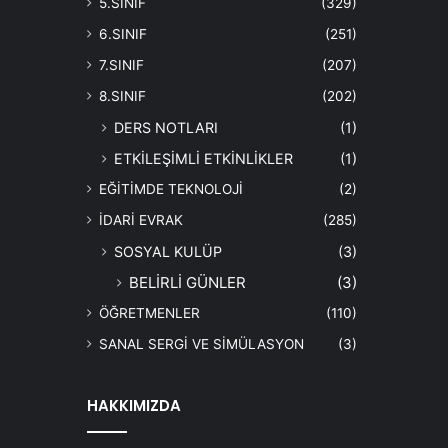
5.SINIF
(329)
6.SINIF
(251)
7.SINIF
(207)
8.SINIF
(202)
DERS NOTLARI
(1)
ETKİLEŞİMLİ ETKİNLİKLER
(1)
EĞİTİMDE TEKNOLOJİ
(2)
İDARİ EVRAK
(285)
SOSYAL KULÜP
(3)
BELİRLİ GÜNLER
(3)
ÖĞRETMENLER
(110)
SANAL SERGİ VE SİMÜLASYON
(3)
HAKKIMIZDA