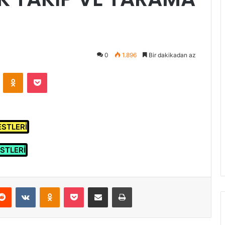
0
1.896
Bir dakikadan az
VKontakte
Odnoklassniki
Pocket
ESTLERİ
STLERİ
erest
Reddit
VKontakte
Odnoklassniki
Pocket
E-Posta ile paylaş
Yazdır