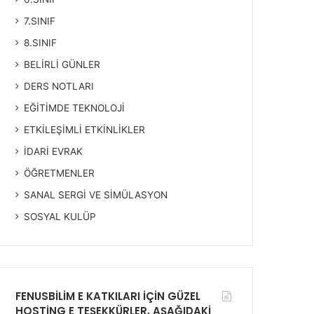
7.SINIF
8.SINIF
BELİRLİ GÜNLER
DERS NOTLARI
EĞİTİMDE TEKNOLOJİ
ETKİLEŞİMLİ ETKİNLİKLER
İDARİ EVRAK
ÖĞRETMENLER
SANAL SERGİ VE SİMÜLASYON
SOSYAL KULÜP
FENUSBİLİM E KATKILARI İÇİN GÜZEL
HOSTİNG E TEŞEKKÜRLER, AŞAĞIDAKİ