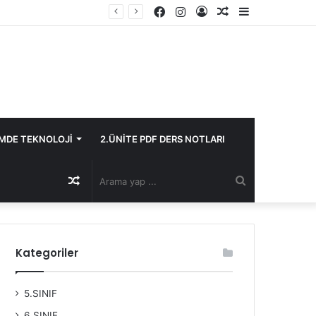
Facebook
Instagram
Kayıt
Rastgele
Kenar
Ol
Makale
Bölmesi
İMDE TEKNOLOJİ
2.ÜNİTE PDF DERS NOTLARI
Rastgele
Arama
Makale
yap
Kategoriler
...
5.SINIF
6.SINIF