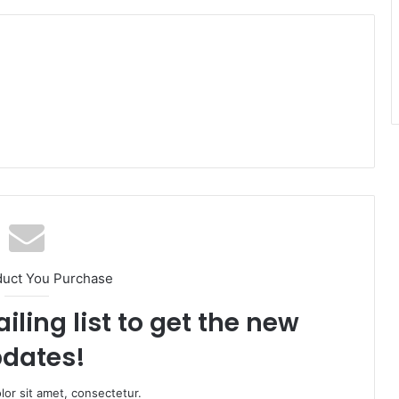
am
duct You Purchase
iling list to get the new
dates!
or sit amet, consectetur.