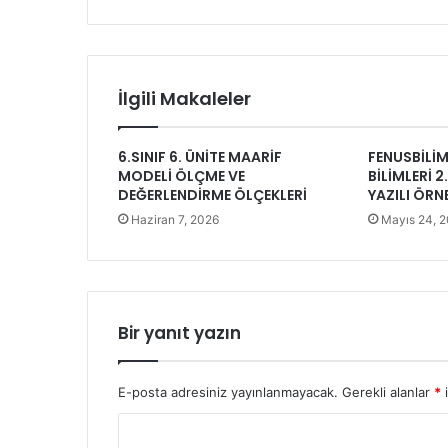
İlgili Makaleler
6.SINIF 6. ÜNİTE MAARİF
FENUSBİLİM 
MODELİ ÖLÇME VE
BİLİMLERİ 
DEĞERLENDİRME ÖLÇEKLERİ
YAZILI ÖRN
Haziran 7, 2026
Mayıs 24, 
Bir yanıt yazın
E-posta adresiniz yayınlanmayacak.
Gerekli alanlar
*
i
Y