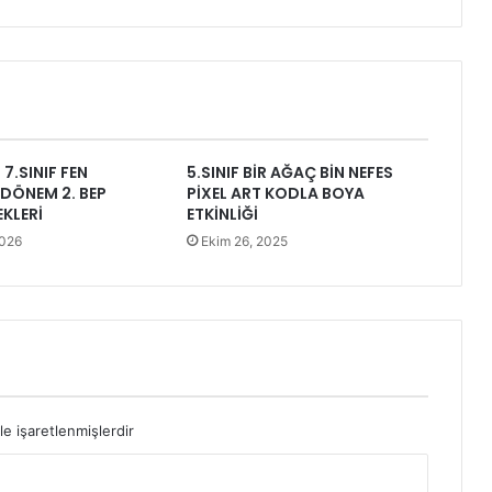
7.SINIF FEN
5.SINIF BİR AĞAÇ BİN NEFES
2.DÖNEM 2. BEP
PİXEL ART KODLA BOYA
EKLERİ
ETKİNLİĞİ
2026
Ekim 26, 2025
le işaretlenmişlerdir