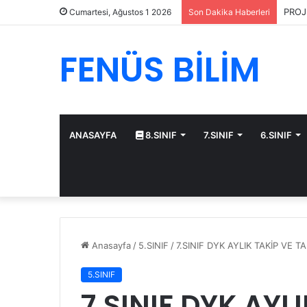
PROJ
Cumartesi, Ağustos 1 2026
Son Dakika Haberleri
FENÜS BİLİM
ANASAYFA
8.SINIF
7.SINIF
6.SINIF
Anasayfa
/
5.SINIF
/
7.SINIF DYK AYLIK TAKİP VE 
5.SINIF
7.SINIF DYK AYL