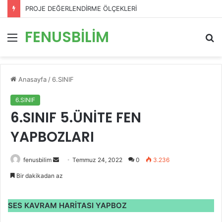
PROJE DEĞERLENDİRME ÖLÇEKLERİ
FENUSBİLİM
Menü
A
y
...
Anasayfa
/
6.SINIF
6.SINIF
6.SINIF 5.ÜNİTE FEN
YAPBOZLARI
Bir
fenusbilim
Temmuz 24, 2022
0
3.236
e-
Bir dakikadan az
posta
göndermek
SES KAVRAM HARİTASI YAPBOZ