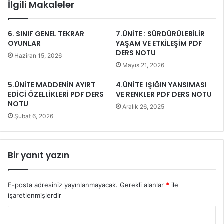
İlgili Makaleler
6. SINIF GENEL TEKRAR
7.ÜNİTE : SÜRDÜRÜLEBİLİR
OYUNLAR
YAŞAM VE ETKİLEŞİM PDF
DERS NOTU
Haziran 15, 2026
Mayıs 21, 2026
5.ÜNİTE MADDENİN AYIRT
4.ÜNİTE IŞIĞIN YANSIMASI
EDİCİ ÖZELLİKLERİ PDF DERS
VE RENKLER PDF DERS NOTU
NOTU
Aralık 26, 2025
Şubat 6, 2026
Bir yanıt yazın
E-posta adresiniz yayınlanmayacak.
Gerekli alanlar
*
ile
işaretlenmişlerdir
Y