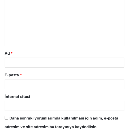
o
r
u
m
*
Ad
*
E-posta
*
İnternet sitesi
Daha sonraki yorumlarımda kullanılması için adım, e-posta
adresim ve site adresim bu tarayıcıya kaydedilsin.