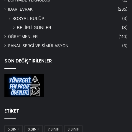
EĞİTİMDE TEKNOLOJİ
(2)
İDARİ EVRAK
(285)
SOSYAL KULÜP
(3)
BELİRLİ GÜNLER
(3)
ÖĞRETMENLER
(110)
SANAL SERGİ VE SİMÜLASYON
(3)
SON DEĞİŞTİRİLENLER
ETİKET
5.SINIF
6.SINIF
7.SINIF
8.SINIF