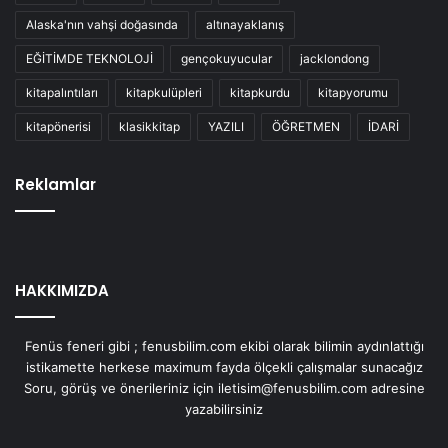
Alaska'nın vahşi doğasında
altınayaklanış
EĞİTİMDE TEKNOLOJİ
gençokuyucular
jacklondong
kitapalıntıları
kitapkulüpleri
kitapkurdu
kitapyorumu
kitapönerisi
klasikkitap
YAZILI
ÖĞRETMEN
İDARİ
Reklamlar
HAKKIMIZDA
Fenüs feneri gibi ; fenusbilim.com ekibi olarak bilimin aydınlattığı
istikamette herkese maximum fayda ölçekli çalışmalar sunacağız
Soru, görüş ve önerileriniz için iletisim@fenusbilim.com adresine
yazabilirsiniz