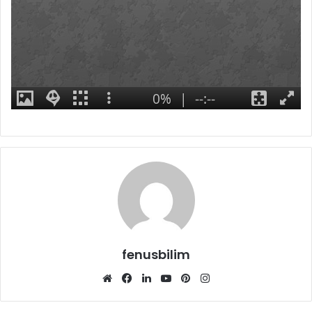
fenusbilim
Web
Facebook
LinkedIn
YouTube
Pinterest
Instagram
sitesi