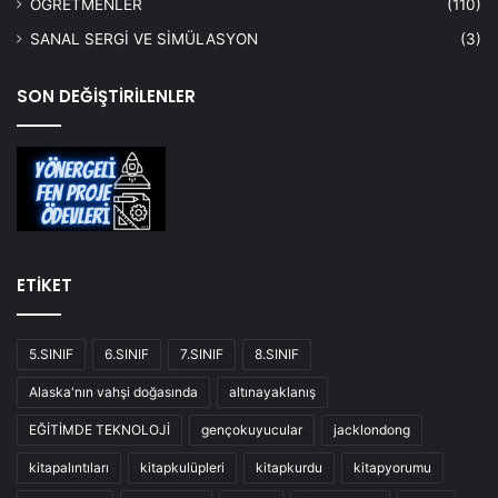
ÖĞRETMENLER
(110)
SANAL SERGİ VE SİMÜLASYON
(3)
SON DEĞİŞTİRİLENLER
ETİKET
5.SINIF
6.SINIF
7.SINIF
8.SINIF
Alaska'nın vahşi doğasında
altınayaklanış
EĞİTİMDE TEKNOLOJİ
gençokuyucular
jacklondong
kitapalıntıları
kitapkulüpleri
kitapkurdu
kitapyorumu