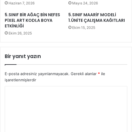
Haziran 7, 2026
Mayıs 24, 2026
5.SINIF BİR AĞAÇ BİN NEFES
5.SINIF MAARİF MODELİ
PİXEL ART KODLA BOYA
1.ÜNİTE ÇALIŞMA KAĞITLARI
ETKİNLİĞİ
Ekim 15, 2025
Ekim 26, 2025
Bir yanıt yazın
E-posta adresiniz yayınlanmayacak.
Gerekli alanlar
*
ile
işaretlenmişlerdir
Y
o
r
u
m