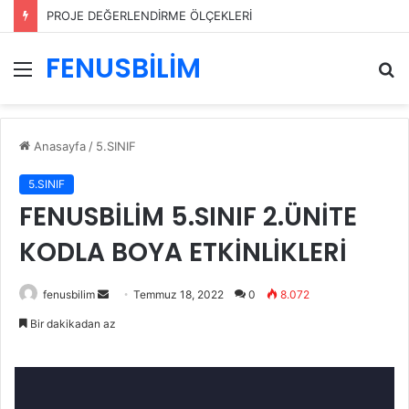
PROJE DEĞERLENDİRME ÖLÇEKLERİ
FENUSBİLİM
Menü
A
y
...
Anasayfa
/
5.SINIF
5.SINIF
FENUSBİLİM 5.SINIF 2.ÜNİTE
KODLA BOYA ETKİNLİKLERİ
Bir
fenusbilim
Temmuz 18, 2022
0
8.072
e-
Bir dakikadan az
posta
göndermek