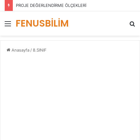
PROJE DEĞERLENDİRME ÖLÇEKLERİ
FENUSBİLİM
Menü
A
y
...
Anasayfa
/
8.SINIF