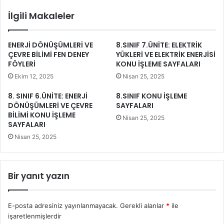
İlgili Makaleler
ENERJİ DÖNÜŞÜMLERİ VE
8.SINIF 7.ÜNİTE: ELEKTRİK
ÇEVRE BİLİMİ FEN DENEY
YÜKLERİ VE ELEKTRİK ENERJİSİ
FÖYLERİ
KONU İŞLEME SAYFALARI
Ekim 12, 2025
Nisan 25, 2025
8. SINIF 6.ÜNİTE: ENERJİ
8.SINIF KONU İŞLEME
DÖNÜŞÜMLERİ VE ÇEVRE
SAYFALARI
BİLİMİ KONU İŞLEME
Nisan 25, 2025
SAYFALARI
Nisan 25, 2025
Bir yanıt yazın
E-posta adresiniz yayınlanmayacak.
Gerekli alanlar
*
ile
işaretlenmişlerdir