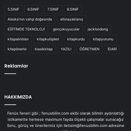
5.SINIF
6.SINIF
7.SINIF
8.SINIF
Alaska'nın vahşi doğasında
altınayaklanış
EĞİTİMDE TEKNOLOJİ
gençokuyucular
jacklondong
kitapalıntıları
kitapkulüpleri
kitapkurdu
kitapyorumu
kitapönerisi
klasikkitap
YAZILI
ÖĞRETMEN
İDARİ
Reklamlar
HAKKIMIZDA
Fenüs feneri gibi ; fenusbilim.com ekibi olarak bilimin aydınlattığı
istikamette herkese maximum fayda ölçekli çalışmalar sunacağız
Soru, görüş ve önerileriniz için iletisim@fenusbilim.com adresine