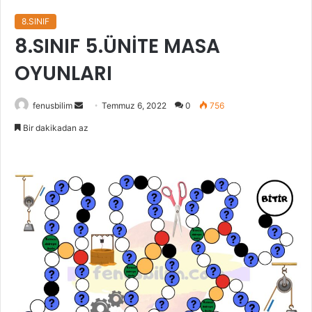
8.SINIF
8.SINIF 5.ÜNİTE MASA
OYUNLARI
Bir
fenusbilim
Temmuz 6, 2022
0
756
e-
Bir dakikadan az
posta
göndermek