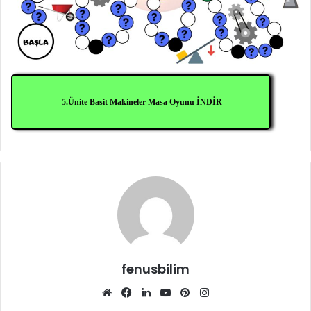
5.Ünite Basit Makineler Masa Oyunu İNDİR
fenusbilim
Web
Facebook
LinkedIn
YouTube
Pinterest
Instagram
sitesi