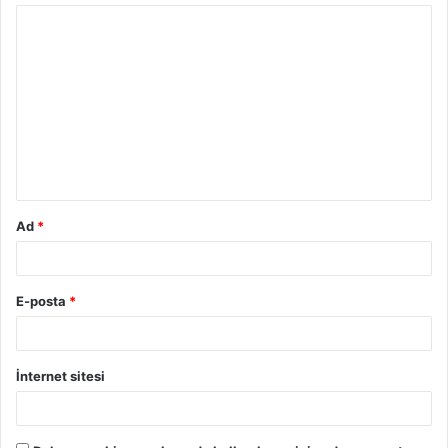
Y
o
r
u
m
*
Ad
*
E-posta
*
İnternet sitesi