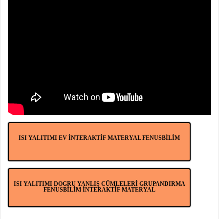
ISI YALITIMI EV İNTERAKTİF MATERYAL FENUSBİLİM
ISI YALITIMI DOGRU YANLIŞ CÜMLELERİ GRUPANDIRMA
FENUSBİLİM İNTERAKTİF MATERYAL