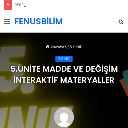
PERFORMANS DEĞERLENDİRME ÖLÇEKLERİ
FENUSBİLİM
Menü
A
y
...
Anasayfa
/
5.SINIF
5.SINIF
5.ÜNİTE MADDE VE DEĞİŞİM
İNTERAKTİF MATERYALLER