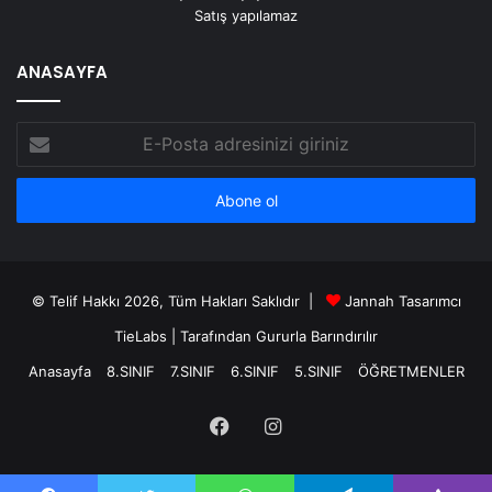
Satış yapılamaz
ANASAYFA
E-
Posta
adresinizi
giriniz
© Telif Hakkı 2026, Tüm Hakları Saklıdır |
Jannah Tasarımcı
TieLabs
| Tarafından Gururla Barındırılır
Anasayfa
8.SINIF
7.SINIF
6.SINIF
5.SINIF
ÖĞRETMENLER
Facebook
Instagram