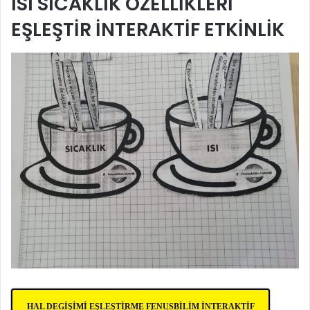
ISI SICAKLIK ÖZELLİKLERİ
EŞLEŞTİR İNTERAKTİF ETKİNLİK
HAL DEGİŞİMİ EŞLEŞTİRME FENUSBİLİM İNTERAKTİF