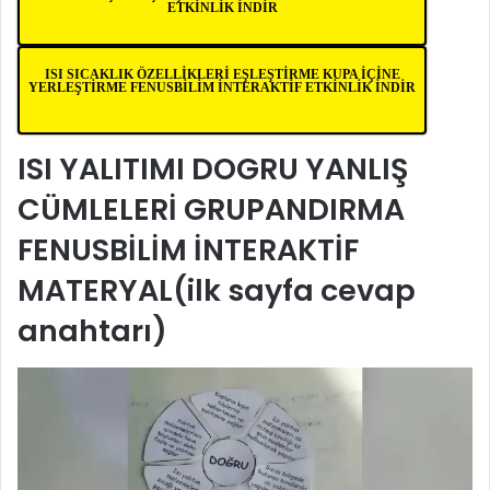
ETKİNLİK İNDİR
ISI SICAKLIK ÖZELLİKLERİ EŞLEŞTİRME KUPA İÇİNE
YERLEŞTİRME FENUSBİLİM İNTERAKTİF ETKİNLİK İNDİR
ISI YALITIMI DOGRU YANLIŞ
CÜMLELERİ GRUPANDIRMA
FENUSBİLİM İNTERAKTİF
MATERYAL
(ilk sayfa cevap
anahtarı)