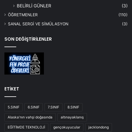
BELİRLİ GÜNLER
(3)
ÖĞRETMENLER
(110)
SANAL SERGİ VE SİMÜLASYON
(3)
SON DEĞİŞTİRİLENLER
ETİKET
5.SINIF
6.SINIF
7.SINIF
8.SINIF
Alaska'nın vahşi doğasında
altınayaklanış
EĞİTİMDE TEKNOLOJİ
gençokuyucular
jacklondong