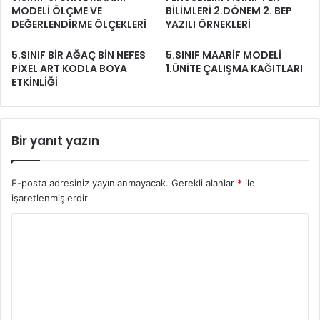
MODELİ ÖLÇME VE
BİLİMLERİ 2.DÖNEM 2. BEP
DEĞERLENDİRME ÖLÇEKLERİ
YAZILI ÖRNEKLERİ
5.SINIF BİR AĞAÇ BİN NEFES
5.SINIF MAARİF MODELİ
PİXEL ART KODLA BOYA
1.ÜNİTE ÇALIŞMA KAĞITLARI
ETKİNLİĞİ
Bir yanıt yazın
E-posta adresiniz yayınlanmayacak.
Gerekli alanlar
*
ile
işaretlenmişlerdir
Y
o
r
u
m