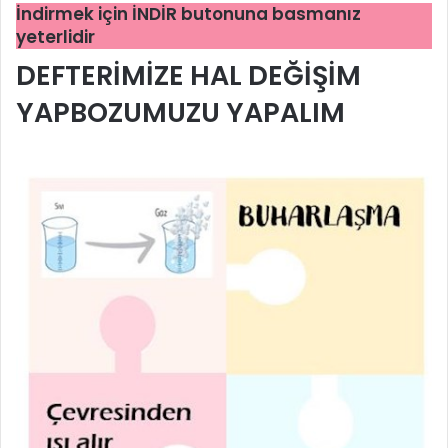
İndirmek için İNDİR butonuna basmanız
yeterlidir
DEFTERİMİZE HAL DEĞİŞİM
YAPBOZUMUZU YAPALIM