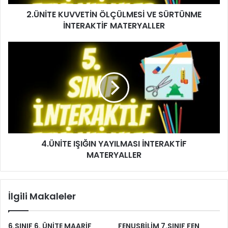
2.ÜNİTE KUVVETİN ÖLÇÜLMESİ VE SÜRTÜNME
İNTERAKTİF MATERYALLER
4.ÜNİTE IŞIĞIN YAYILMASI İNTERAKTİF
MATERYALLER
İlgili Makaleler
6.SINIF 6. ÜNİTE MAARİF
FENUSBİLİM 7.SINIF FEN