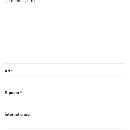
işaretlenmişlerdir
Y
o
r
u
m
*
Ad
*
E-posta
*
İnternet sitesi