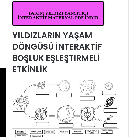
TAKIM YILDIZI YANSITICI
İNTERAKTİF MATERYAL PDF İNDİR
YILDIZLARIN YAŞAM
DÖNGÜSÜ İNTERAKTİF
BOŞLUK EŞLEŞTİRMELİ
ETKİNLİK