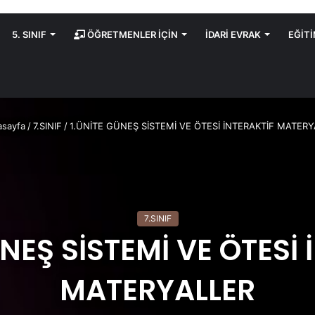
5. SINIF
ÖĞRETMENLER İÇİN
İDARİ EVRAK
EĞİT
sayfa
/
7.SINIF
/
1.ÜNİTE GÜNEŞ SİSTEMİ VE ÖTESİ İNTERAKTİF MATER
7.SINIF
ÜNEŞ SİSTEMİ VE ÖTESİ 
MATERYALLER