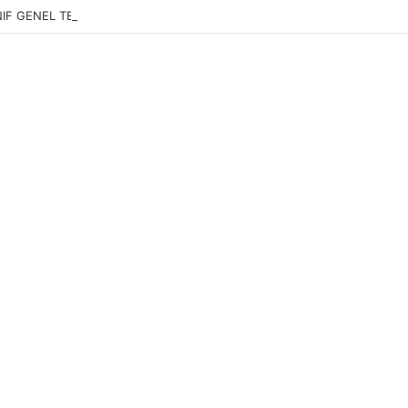
INIF GENEL TEKRAR OYUNLAR