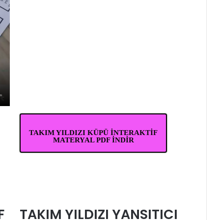
TAKIM YILDIZI KÜPÜ İNTERAKTİF
MATERYAL PDF İNDİR
F
TAKIM YILDIZI YANSITICI