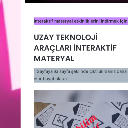
İnteraktif materyal etkinliklerini indirmek iç
UZAY TEKNOLOJİ
ARAÇLARI İNTERAKTİF
MATERYAL
1 Sayfaya iki sayfa şeklinde çıktı alırsanız daha 
olur boyut olarak