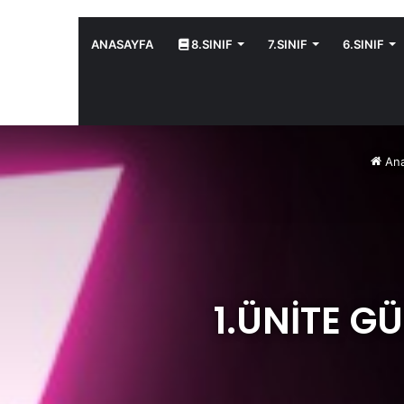
ANASAYFA
8.SINIF
7.SINIF
6.SINIF
Ana
1.ÜNİTE G