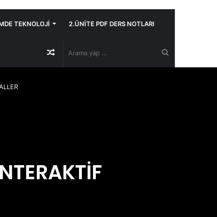
İMDE TEKNOLOJİ
2.ÜNİTE PDF DERS NOTLARI
Rastgele
Arama
Makale
yap
YALLER
...
İNTERAKTİF