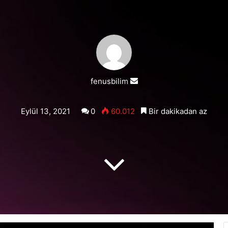
Bir
fenusbilim
e-
posta
Eylül 13, 2021
0
60.012
Bir dakikadan az
göndermek